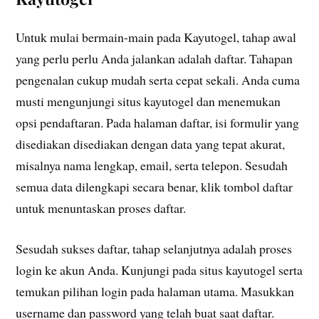
Untuk mulai bermain-main pada Kayutogel, tahap awal
yang perlu perlu Anda jalankan adalah daftar. Tahapan
pengenalan cukup mudah serta cepat sekali. Anda cuma
musti mengunjungi situs kayutogel dan menemukan
opsi pendaftaran. Pada halaman daftar, isi formulir yang
disediakan disediakan dengan data yang tepat akurat,
misalnya nama lengkap, email, serta telepon. Sesudah
semua data dilengkapi secara benar, klik tombol daftar
untuk menuntaskan proses daftar.
Sesudah sukses daftar, tahap selanjutnya adalah proses
login ke akun Anda. Kunjungi pada situs kayutogel serta
temukan pilihan login pada halaman utama. Masukkan
username dan password yang telah buat saat daftar.