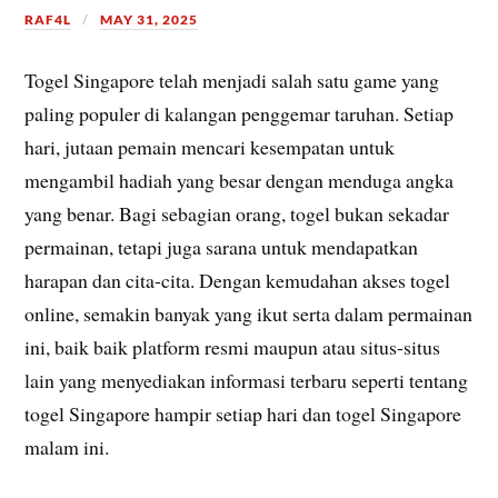
RAF4L
MAY 31, 2025
Togel Singapore telah menjadi salah satu game yang
paling populer di kalangan penggemar taruhan. Setiap
hari, jutaan pemain mencari kesempatan untuk
mengambil hadiah yang besar dengan menduga angka
yang benar. Bagi sebagian orang, togel bukan sekadar
permainan, tetapi juga sarana untuk mendapatkan
harapan dan cita-cita. Dengan kemudahan akses togel
online, semakin banyak yang ikut serta dalam permainan
ini, baik baik platform resmi maupun atau situs-situs
lain yang menyediakan informasi terbaru seperti tentang
togel Singapore hampir setiap hari dan togel Singapore
malam ini.