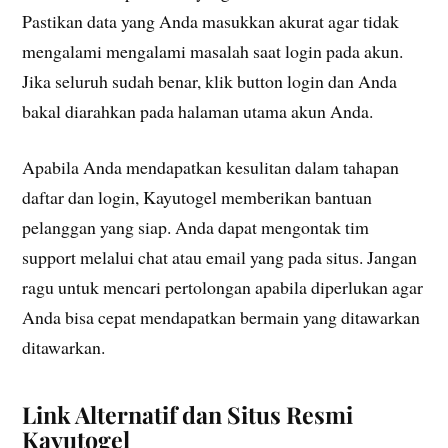
Pastikan data yang Anda masukkan akurat agar tidak
mengalami mengalami masalah saat login pada akun.
Jika seluruh sudah benar, klik button login dan Anda
bakal diarahkan pada halaman utama akun Anda.
Apabila Anda mendapatkan kesulitan dalam tahapan
daftar dan login, Kayutogel memberikan bantuan
pelanggan yang siap. Anda dapat mengontak tim
support melalui chat atau email yang pada situs. Jangan
ragu untuk mencari pertolongan apabila diperlukan agar
Anda bisa cepat mendapatkan bermain yang ditawarkan
ditawarkan.
Link Alternatif dan Situs Resmi
Kayutogel