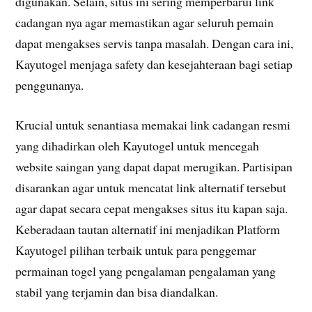
digunakan. Selain, situs ini sering memperbarui link
cadangan nya agar memastikan agar seluruh pemain
dapat mengakses servis tanpa masalah. Dengan cara ini,
Kayutogel menjaga safety dan kesejahteraan bagi setiap
penggunanya.
Krucial untuk senantiasa memakai link cadangan resmi
yang dihadirkan oleh Kayutogel untuk mencegah
website saingan yang dapat dapat merugikan. Partisipan
disarankan agar untuk mencatat link alternatif tersebut
agar dapat secara cepat mengakses situs itu kapan saja.
Keberadaan tautan alternatif ini menjadikan Platform
Kayutogel pilihan terbaik untuk para penggemar
permainan togel yang pengalaman pengalaman yang
stabil yang terjamin dan bisa diandalkan.