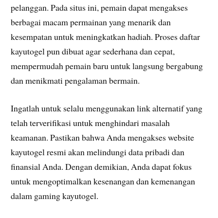
pelanggan. Pada situs ini, pemain dapat mengakses
berbagai macam permainan yang menarik dan
kesempatan untuk meningkatkan hadiah. Proses daftar
kayutogel pun dibuat agar sederhana dan cepat,
mempermudah pemain baru untuk langsung bergabung
dan menikmati pengalaman bermain.
Ingatlah untuk selalu menggunakan link alternatif yang
telah terverifikasi untuk menghindari masalah
keamanan. Pastikan bahwa Anda mengakses website
kayutogel resmi akan melindungi data pribadi dan
finansial Anda. Dengan demikian, Anda dapat fokus
untuk mengoptimalkan kesenangan dan kemenangan
dalam gaming kayutogel.