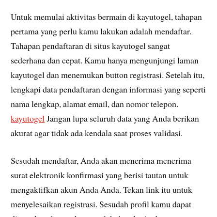
Untuk memulai aktivitas bermain di kayutogel, tahapan
pertama yang perlu kamu lakukan adalah mendaftar.
Tahapan pendaftaran di situs kayutogel sangat
sederhana dan cepat. Kamu hanya mengunjungi laman
kayutogel dan menemukan button registrasi. Setelah itu,
lengkapi data pendaftaran dengan informasi yang seperti
nama lengkap, alamat email, dan nomor telepon.
kayutogel
Jangan lupa seluruh data yang Anda berikan
akurat agar tidak ada kendala saat proses validasi.
Sesudah mendaftar, Anda akan menerima menerima
surat elektronik konfirmasi yang berisi tautan untuk
mengaktifkan akun Anda Anda. Tekan link itu untuk
menyelesaikan registrasi. Sesudah profil kamu dapat