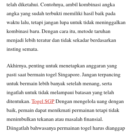
telah diketahui. Contohnya, ambil kombinasi angka
angka yang sudah terbukti memiliki hasil baik pada
waktu lalu, tetapi jangan lupa untuk tidak meninggalkan
kombinasi baru. Dengan cara itu, metode taruhan
menjadi lebih teratur dan tidak sekadar berdasarkan
insting semata.
Akhirnya, penting untuk menetapkan anggaran yang
pasti saat bermain togel Singapore. Jangan terpancing
untuk bermain lebih banyak setelah menang, serta
ingatlah untuk tidak melampaui batasan yang telah
ditentukan.
Togel SGP
Dengan mengelola uang dengan
baik, pemain dapat menikmati permainan tetapi tidak
menimbulkan tekanan atau masalah finansial.
Diingatlah bahwasanya permainan togel harus dianggap