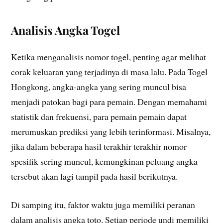
Analisis Angka Togel
Ketika menganalisis nomor togel, penting agar melihat
corak keluaran yang terjadinya di masa lalu. Pada Togel
Hongkong, angka-angka yang sering muncul bisa
menjadi patokan bagi para pemain. Dengan memahami
statistik dan frekuensi, para pemain pemain dapat
merumuskan prediksi yang lebih terinformasi. Misalnya,
jika dalam beberapa hasil terakhir terakhir nomor
spesifik sering muncul, kemungkinan peluang angka
tersebut akan lagi tampil pada hasil berikutnya.
Di samping itu, faktor waktu juga memiliki peranan
dalam analisis angka toto. Setiap periode undi memiliki