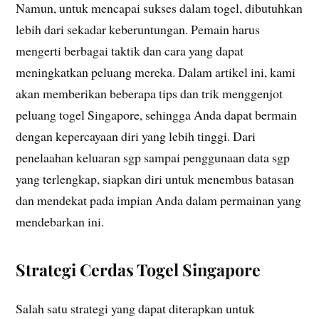
Namun, untuk mencapai sukses dalam togel, dibutuhkan
lebih dari sekadar keberuntungan. Pemain harus
mengerti berbagai taktik dan cara yang dapat
meningkatkan peluang mereka. Dalam artikel ini, kami
akan memberikan beberapa tips dan trik menggenjot
peluang togel Singapore, sehingga Anda dapat bermain
dengan kepercayaan diri yang lebih tinggi. Dari
penelaahan keluaran sgp sampai penggunaan data sgp
yang terlengkap, siapkan diri untuk menembus batasan
dan mendekat pada impian Anda dalam permainan yang
mendebarkan ini.
Strategi Cerdas Togel Singapore
Salah satu strategi yang dapat diterapkan untuk