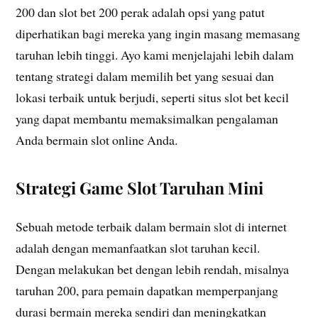
200 dan slot bet 200 perak adalah opsi yang patut
diperhatikan bagi mereka yang ingin masang memasang
taruhan lebih tinggi. Ayo kami menjelajahi lebih dalam
tentang strategi dalam memilih bet yang sesuai dan
lokasi terbaik untuk berjudi, seperti situs slot bet kecil
yang dapat membantu memaksimalkan pengalaman
Anda bermain slot online Anda.
Strategi Game Slot Taruhan Mini
Sebuah metode terbaik dalam bermain slot di internet
adalah dengan memanfaatkan slot taruhan kecil.
Dengan melakukan bet dengan lebih rendah, misalnya
taruhan 200, para pemain dapatkan memperpanjang
durasi bermain mereka sendiri dan meningkatkan