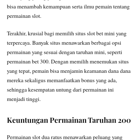
bisa menambah kemampuan serta ilmu pemain tentang
permainan slot.
Terakhir, krusial bagi memilih situs slot bet mini yang
terpercaya. Banyak situs menawarkan berbagai opsi
permainan yang sesuai dengan taruhan mini, seperti
permainan bet 300. Dengan memilih menemukan situs
yang tepat, pemain bisa menjamin keamanan dana dana
mereka sekaligus memanfaatkan bonus yang ada,
sehingga kesempatan untung dari permainan ini
menjadi tinggi.
Keuntungan Permainan Taruhan 200
Permainan slot dua ratus menawarkan peluang yang