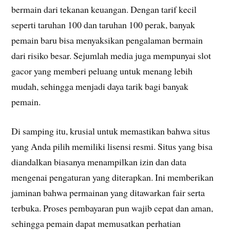
bermain dari tekanan keuangan. Dengan tarif kecil
seperti taruhan 100 dan taruhan 100 perak, banyak
pemain baru bisa menyaksikan pengalaman bermain
dari risiko besar. Sejumlah media juga mempunyai slot
gacor yang memberi peluang untuk menang lebih
mudah, sehingga menjadi daya tarik bagi banyak
pemain.
Di samping itu, krusial untuk memastikan bahwa situs
yang Anda pilih memiliki lisensi resmi. Situs yang bisa
diandalkan biasanya menampilkan izin dan data
mengenai pengaturan yang diterapkan. Ini memberikan
jaminan bahwa permainan yang ditawarkan fair serta
terbuka. Proses pembayaran pun wajib cepat dan aman,
sehingga pemain dapat memusatkan perhatian