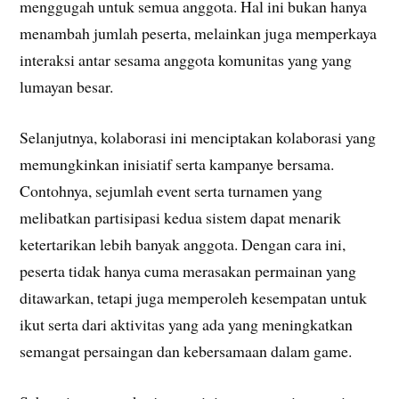
menggugah untuk semua anggota. Hal ini bukan hanya
menambah jumlah peserta, melainkan juga memperkaya
interaksi antar sesama anggota komunitas yang yang
lumayan besar.
Selanjutnya, kolaborasi ini menciptakan kolaborasi yang
memungkinkan inisiatif serta kampanye bersama.
Contohnya, sejumlah event serta turnamen yang
melibatkan partisipasi kedua sistem dapat menarik
ketertarikan lebih banyak anggota. Dengan cara ini,
peserta tidak hanya cuma merasakan permainan yang
ditawarkan, tetapi juga memperoleh kesempatan untuk
ikut serta dari aktivitas yang ada yang meningkatkan
semangat persaingan dan kebersamaan dalam game.