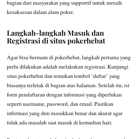
bagian dari masyarakat yang supportif untuk meraih
kesuksesan dalam alam poker.
Langkah-langkah Masuk dan
Registrasi di situs pokerhebat
Agar bisa bermain di pokerhebat, langkah pertama yang
perlu dilakukan adalah melakukan registrasi. Kunjungi
situs pokerhebat dan temukan tombol ‘daftar’ yang
biasanya terletak di bagian atas halaman. Setelah itu, isi
form pendaftaran dengan informasi yang diperlukan
seperti username, password, dan email. Pastikan
informasi yang dim masukkan benar dan akurat agar
tidak ada masalah saat masuk di kemudian hari.