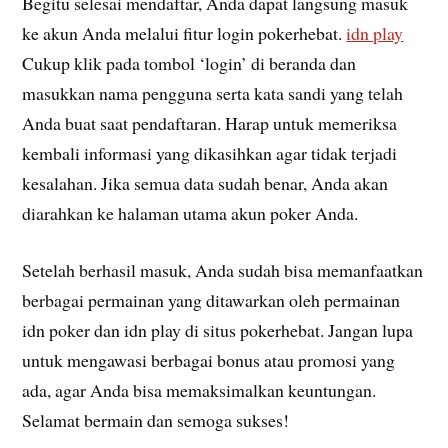
Begitu selesai mendaftar, Anda dapat langsung masuk
ke akun Anda melalui fitur login pokerhebat.
idn play
Cukup klik pada tombol ‘login’ di beranda dan
masukkan nama pengguna serta kata sandi yang telah
Anda buat saat pendaftaran. Harap untuk memeriksa
kembali informasi yang dikasihkan agar tidak terjadi
kesalahan. Jika semua data sudah benar, Anda akan
diarahkan ke halaman utama akun poker Anda.
Setelah berhasil masuk, Anda sudah bisa memanfaatkan
berbagai permainan yang ditawarkan oleh permainan
idn poker dan idn play di situs pokerhebat. Jangan lupa
untuk mengawasi berbagai bonus atau promosi yang
ada, agar Anda bisa memaksimalkan keuntungan.
Selamat bermain dan semoga sukses!