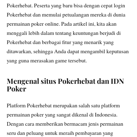
Pokerhebat. Peserta yang baru bisa dengan cepat login
Pokerhebat dan memulai petualangan mereka di dunia
permainan poker online. Pada artikel ini, kita akan
menggali lebih dalam tentang keuntungan berjudi di
Pokerhebat dan berbagai fitur yang menarik yang
ditawarkan, sehingga Anda dapat mengambil keputusan
yang guna merasakan game tersebut.
Mengenal situs Pokerhebat dan IDN
Poker
Platform Pokerhebat merupakan salah satu platform
permainan poker yang sangat dikenal di Indonesia.
Dengan cara memberikan bermacam jenis permainan
seru dan peluang untuk meraih pembayaran yang