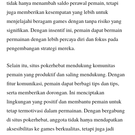
tidak hanya menambah saldo perawal pemain, tetapi
juga memberikan kesempatan yang lebih untuk
menjelajahi beragam games dengan tanpa risiko yang
signifikan. Dengan insentif ini, pemain dapat bermain
permainan dengan lebih percaya diri dan fokus pada
pengembangan strategi mereka.
Selain itu, situs pokerhebat mendukung komunitas
pemain yang produktif dan saling mendukung. Dengan
fitur komunikasi, pemain dapat berbagi tips dan tips,
serta memberikan dorongan. Ini menciptakan
lingkungan yang positif dan membantu pemain untuk
tetap termotivasi dalam permainan. Dengan bergabung
di situs pokerhebat, anggota tidak hanya mendapatkan
aksesibilitas ke games berkualitas, tetapi juga jadi