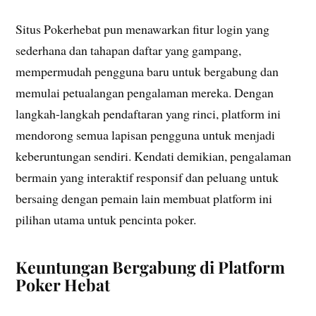
Situs Pokerhebat pun menawarkan fitur login yang
sederhana dan tahapan daftar yang gampang,
mempermudah pengguna baru untuk bergabung dan
memulai petualangan pengalaman mereka. Dengan
langkah-langkah pendaftaran yang rinci, platform ini
mendorong semua lapisan pengguna untuk menjadi
keberuntungan sendiri. Kendati demikian, pengalaman
bermain yang interaktif responsif dan peluang untuk
bersaing dengan pemain lain membuat platform ini
pilihan utama untuk pencinta poker.
Keuntungan Bergabung di Platform
Poker Hebat