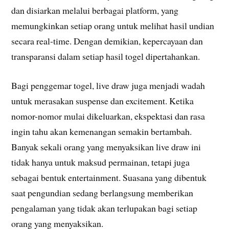
dan disiarkan melalui berbagai platform, yang
memungkinkan setiap orang untuk melihat hasil undian
secara real-time. Dengan demikian, kepercayaan dan
transparansi dalam setiap hasil togel dipertahankan.
Bagi penggemar togel, live draw juga menjadi wadah
untuk merasakan suspense dan excitement. Ketika
nomor-nomor mulai dikeluarkan, ekspektasi dan rasa
ingin tahu akan kemenangan semakin bertambah.
Banyak sekali orang yang menyaksikan live draw ini
tidak hanya untuk maksud permainan, tetapi juga
sebagai bentuk entertainment. Suasana yang dibentuk
saat pengundian sedang berlangsung memberikan
pengalaman yang tidak akan terlupakan bagi setiap
orang yang menyaksikan.