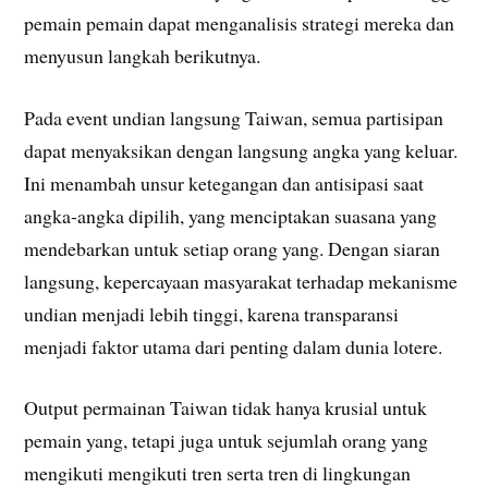
pemain pemain dapat menganalisis strategi mereka dan
menyusun langkah berikutnya.
Pada event undian langsung Taiwan, semua partisipan
dapat menyaksikan dengan langsung angka yang keluar.
Ini menambah unsur ketegangan dan antisipasi saat
angka-angka dipilih, yang menciptakan suasana yang
mendebarkan untuk setiap orang yang. Dengan siaran
langsung, kepercayaan masyarakat terhadap mekanisme
undian menjadi lebih tinggi, karena transparansi
menjadi faktor utama dari penting dalam dunia lotere.
Output permainan Taiwan tidak hanya krusial untuk
pemain yang, tetapi juga untuk sejumlah orang yang
mengikuti mengikuti tren serta tren di lingkungan