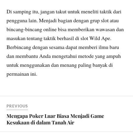
Di samping itu, jangan takut untuk meneliti taktik dari
pengguna lain. Menjadi bagian dengan grup slot atau
bincang-bincang online bisa memberikan wawasan dan
masukan tentang taktik berhasil di slot Wild Ape.
Berbincang dengan sesama dapat memberi ilmu baru
dan membantu Anda mengetahui metode yang ampuh
untuk menggunakan dan menang paling banyak di
permainan ini.
PREVIOUS
Mengapa Poker Luar Biasa Menjadi Game
Kesukaan di dalam Tanah Air