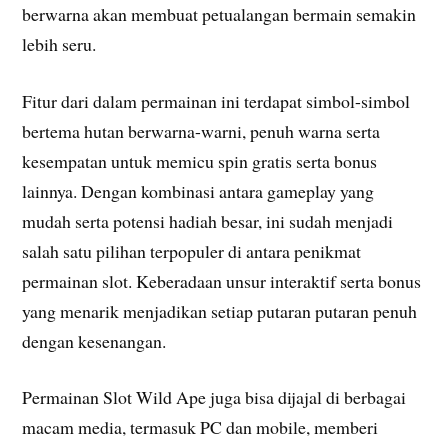
berwarna akan membuat petualangan bermain semakin
lebih seru.
Fitur dari dalam permainan ini terdapat simbol-simbol
bertema hutan berwarna-warni, penuh warna serta
kesempatan untuk memicu spin gratis serta bonus
lainnya. Dengan kombinasi antara gameplay yang
mudah serta potensi hadiah besar, ini sudah menjadi
salah satu pilihan terpopuler di antara penikmat
permainan slot. Keberadaan unsur interaktif serta bonus
yang menarik menjadikan setiap putaran putaran penuh
dengan kesenangan.
Permainan Slot Wild Ape juga bisa dijajal di berbagai
macam media, termasuk PC dan mobile, memberi