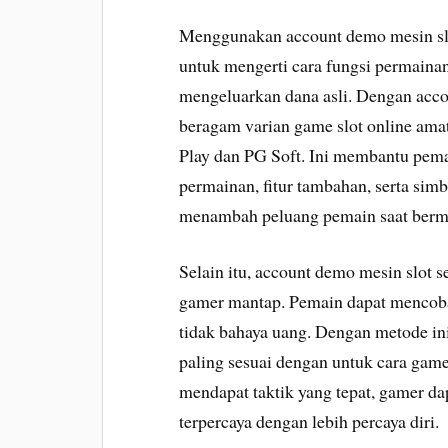
Menggunakan account demo mesin sl
untuk mengerti cara fungsi permainan
mengeluarkan dana asli. Dengan acco
beragam varian game slot online amat
Play dan PG Soft. Ini membantu pem
permainan, fitur tambahan, serta sim
menambah peluang pemain saat berma
Selain itu, account demo mesin slot
gamer mantap. Pemain dapat mencob
tidak bahaya uang. Dengan metode i
paling sesuai dengan untuk cara gamer
mendapat taktik yang tepat, gamer da
terpercaya dengan lebih percaya diri.