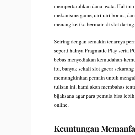
mempertaruhkan dana nyata. Hal ini
mekanisme game, ciri-ciri bonus, da
menang ketika bermain di slot daring
Seiring dengan semakin tenarnya perm
seperti halnya Pragmatic Play serta P
bebas menyediakan kemudahan-kemud
itu, banyak sekali slot gacor sekarang
memungkinkan pemain untuk mengala
tulisan ini, kami akan membahas ten
bijaksana agar para pemula bisa lebih 
online.
Keuntungan Memanfaa