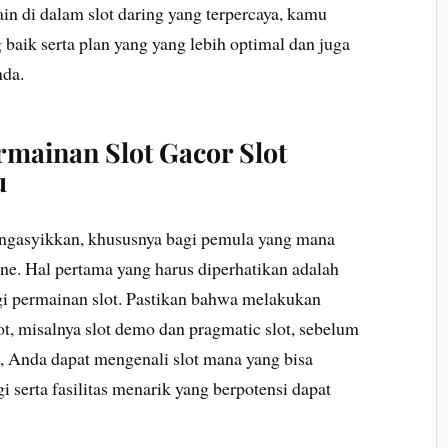
in di dalam slot daring yang terpercaya, kamu
aik serta plan yang yang lebih optimal dan juga
da.
mainan Slot Gacor Slot
u
engasyikkan, khususnya bagi pemula yang mana
ine. Hal pertama yang harus diperhatikan adalah
i permainan slot. Pastikan bahwa melakukan
ot, misalnya slot demo dan pragmatic slot, sebelum
, Anda dapat mengenali slot mana yang bisa
 serta fasilitas menarik yang berpotensi dapat