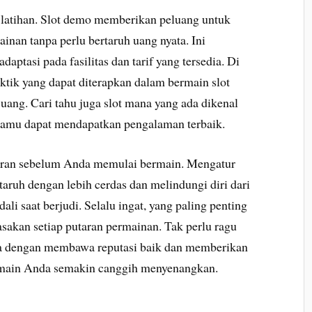
k latihan. Slot demo memberikan peluang untuk
nan tanpa perlu bertaruh uang nyata. Ini
aptasi pada fasilitas dan tarif yang tersedia. Di
aktik yang dapat diterapkan dalam bermain slot
ang. Cari tahu juga slot mana yang ada dikenal
r kamu dapat mendapatkan pengalaman terbaik.
ggaran sebelum Anda memulai bermain. Mengatur
aruh dengan lebih cerdas dan melindungi diri dari
ali saat berjudi. Selalu ingat, yang paling penting
 rasakan setiap putaran permainan. Tak perlu ragu
aya dengan membawa reputasi baik dan memberikan
rmain Anda semakin canggih menyenangkan.