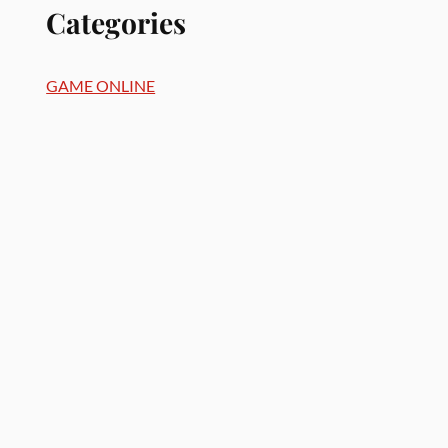
Categories
GAME ONLINE