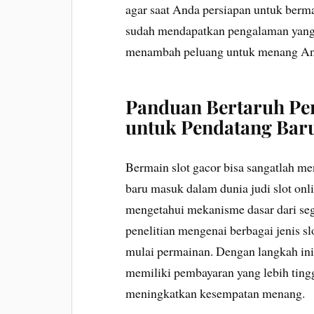
agar saat Anda persiapan untuk berma
sudah mendapatkan pengalaman yang b
menambah peluang untuk menang An
Panduan Bertaruh Per
untuk Pendatang Bar
Bermain slot gacor bisa sangatlah m
baru masuk dalam dunia judi slot onl
mengetahui mekanisme dasar dari seg
penelitian mengenai berbagai jenis sl
mulai permainan. Dengan langkah ini
memiliki pembayaran yang lebih tinggi
meningkatkan kesempatan menang.