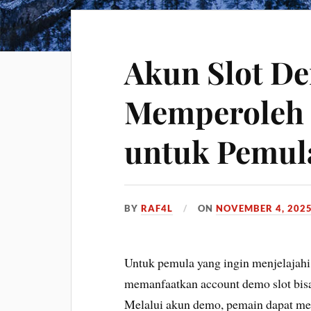
Akun Slot D
Memperoleh
untuk Pemula
BY
RAF4L
ON
NOVEMBER 4, 202
Untuk pemula yang ingin menjelajahi 
memanfaatkan account demo slot bisa
Melalui akun demo, pemain dapat men