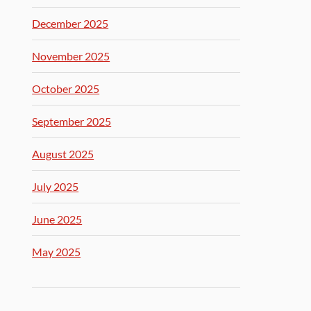
December 2025
November 2025
October 2025
September 2025
August 2025
July 2025
June 2025
May 2025