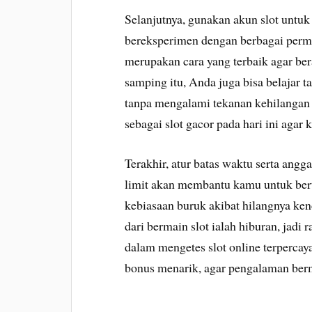
Selanjutnya, gunakan akun slot untu
bereksperimen dengan berbagai permai
merupakan cara yang terbaik agar berad
samping itu, Anda juga bisa belajar t
tanpa mengalami tekanan kehilangan u
sebagai slot gacor pada hari ini aga
Terakhir, atur batas waktu serta an
limit akan membantu kamu untuk bert
kebiasaan buruk akibat hilangnya kend
dari bermain slot ialah hiburan, jadi
dalam mengetes slot online terperc
bonus menarik, agar pengalaman be