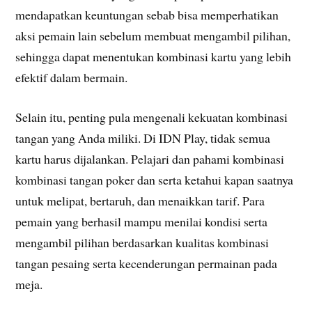
mendapatkan keuntungan sebab bisa memperhatikan
aksi pemain lain sebelum membuat mengambil pilihan,
sehingga dapat menentukan kombinasi kartu yang lebih
efektif dalam bermain.
Selain itu, penting pula mengenali kekuatan kombinasi
tangan yang Anda miliki. Di IDN Play, tidak semua
kartu harus dijalankan. Pelajari dan pahami kombinasi
kombinasi tangan poker dan serta ketahui kapan saatnya
untuk melipat, bertaruh, dan menaikkan tarif. Para
pemain yang berhasil mampu menilai kondisi serta
mengambil pilihan berdasarkan kualitas kombinasi
tangan pesaing serta kecenderungan permainan pada
meja.