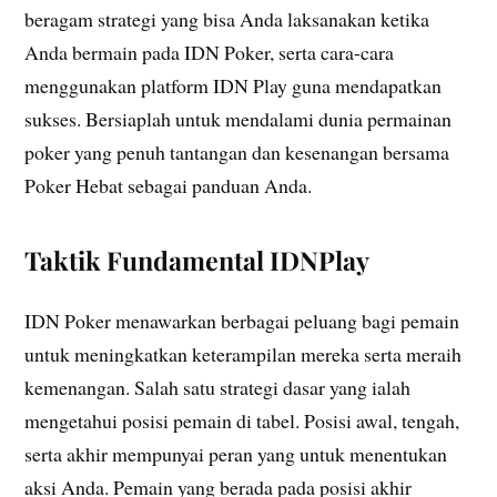
beragam strategi yang bisa Anda laksanakan ketika
Anda bermain pada IDN Poker, serta cara-cara
menggunakan platform IDN Play guna mendapatkan
sukses. Bersiaplah untuk mendalami dunia permainan
poker yang penuh tantangan dan kesenangan bersama
Poker Hebat sebagai panduan Anda.
Taktik Fundamental IDNPlay
IDN Poker menawarkan berbagai peluang bagi pemain
untuk meningkatkan keterampilan mereka serta meraih
kemenangan. Salah satu strategi dasar yang ialah
mengetahui posisi pemain di tabel. Posisi awal, tengah,
serta akhir mempunyai peran yang untuk menentukan
aksi Anda. Pemain yang berada pada posisi akhir