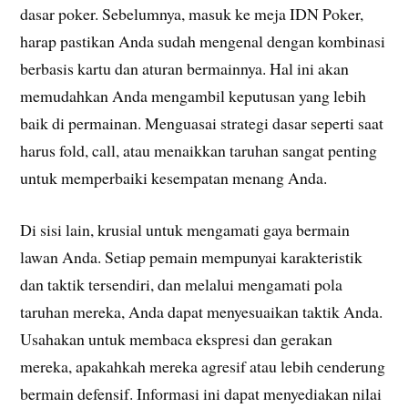
dasar poker. Sebelumnya, masuk ke meja IDN Poker,
harap pastikan Anda sudah mengenal dengan kombinasi
berbasis kartu dan aturan bermainnya. Hal ini akan
memudahkan Anda mengambil keputusan yang lebih
baik di permainan. Menguasai strategi dasar seperti saat
harus fold, call, atau menaikkan taruhan sangat penting
untuk memperbaiki kesempatan menang Anda.
Di sisi lain, krusial untuk mengamati gaya bermain
lawan Anda. Setiap pemain mempunyai karakteristik
dan taktik tersendiri, dan melalui mengamati pola
taruhan mereka, Anda dapat menyesuaikan taktik Anda.
Usahakan untuk membaca ekspresi dan gerakan
mereka, apakahkah mereka agresif atau lebih cenderung
bermain defensif. Informasi ini dapat menyediakan nilai