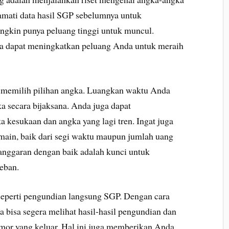
amati data hasil SGP sebelumnya untuk
gkin punya peluang tinggi untuk muncul.
a dapat meningkatkan peluang Anda untuk meraih
m memilih pilihan angka. Luangkan waktu Anda
a secara bijaksana. Anda juga dapat
 kesukaan dan angka yang lagi tren. Ingat juga
main, baik dari segi waktu maupun jumlah uang
anggaran dengan baik adalah kunci untuk
eban.
, seperti pengundian langsung SGP. Dengan cara
 bisa segera melihat hasil-hasil pengundian dan
mor yang keluar. Hal ini juga memberikan Anda