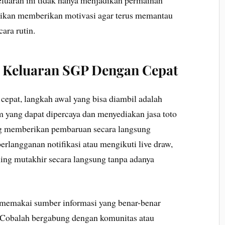
luaran ini tidak hanya menjadikan permainan
rikan memberikan motivasi agar terus memantau
ara rutin.
 Keluaran SGP Dengan Cepat
epat, langkah awal yang bisa diambil adalah
m yang dapat dipercaya dan menyediakan jasa toto
ang memberikan pembaruan secara langsung
rlangganan notifikasi atau mengikuti live draw,
ing mutakhir secara langsung tanpa adanya
a memakai sumber informasi yang benar-benar
 Cobalah bergabung dengan komunitas atau