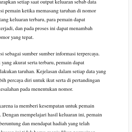
apkan setiap saat output keluaran sebab data
 si pemain ketika memasang taruhan di nomor
tang keluaran terbaru, para pemain dapat
terjadi, dan pada proses ini dapat menambah
mor yang tepat.
gsi sebagai sumber sumber informasi terpercaya.
yang akurat serta terbaru, pemain dapat
akukan taruhan. Kejelasan dalam setiap data yang
 percaya diri untuk ikut serta di pertandingan
kesalahan pada menentukan nomor.
 karena ia memberi kesempatan untuk pemain
 Dengan mempelajari hasil keluaran ini, pemain
beruntung dan mendapat hadiah yang telah