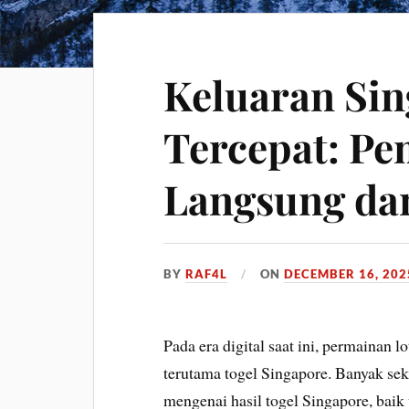
Keluaran Sin
Tercepat: P
Langsung da
BY
RAF4L
ON
DECEMBER 16, 202
Pada era digital saat ini, permainan l
terutama togel Singapore. Banyak seka
mengenai hasil togel Singapore, bai