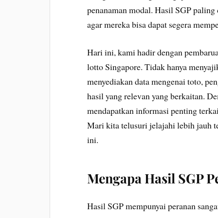
penanaman modal. Hasil SGP paling c
agar mereka bisa dapat segera memper
Hari ini, kami hadir dengan pembarua
lotto Singapore. Tidak hanya menyaji
menyediakan data mengenai toto, peng
hasil yang relevan yang berkaitan. De
mendapatkan informasi penting terk
Mari kita telusuri jelajahi lebih jauh
ini.
Mengapa Hasil SGP P
Hasil SGP mempunyai peranan sangat 