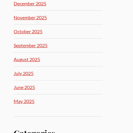
December 2025
November 2025
October 2025
September 2025
August 2025
July 2025
June 2025
May 2025