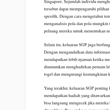
Singapore. Sejumlah individu menghar
tersebut dapat mempengaruhi pilihan
spesifik. Dengan cara mengetahui ten
menganalisis pola dan pola mungkin 
peluang mereka untuk menentukan no
Selain itu, keluaran SGP juga berfun
Dengan mengandalkan data informasi 
mendapatkan lebih nyaman ketika mel
diumumkan menghadirkan pemain lebih
togel dan mengurangi kemungkinan 
Yang terakhir, keluaran SGP penting
mendapatkan hadiah yang ditawarkan.
bisa langsung mengecek jika mereka 