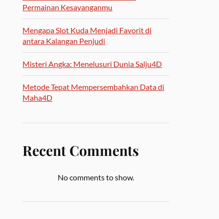
Permainan Kesayanganmu
Mengapa Slot Kuda Menjadi Favorit di
antara Kalangan Penjudi
Misteri Angka: Menelusuri Dunia Salju4D
Metode Tepat Mempersembahkan Data di
Maha4D
Recent Comments
No comments to show.