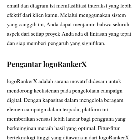
email dan diagram isi memfasilitasi interaksi yang lebih
efektif dari klien kamu. Melalui menggunakan sistem
yang canggih ini, Anda dapat menjamin bahwa seluruh
aspek dari setiap proyek Anda ada di lintasan yang tepat
dan siap memberi pengaruh yang signifikan.
Pengantar logoRankerX
logoRankerX adalah sarana inovatif didesain untuk
mendorong keefisienan pada pengelolaan campaign
digital. Dengan kapasitas dalam mengelola beragam
elemen campaign dalam terpadu, platform ini
memberikan sensasi lebih lancar bagi pengguna yang
berkeinginan meraih hasil yang optimal. Fitur-fitur
berteknologi tinggi yang ditawarkan dari logoRankerX