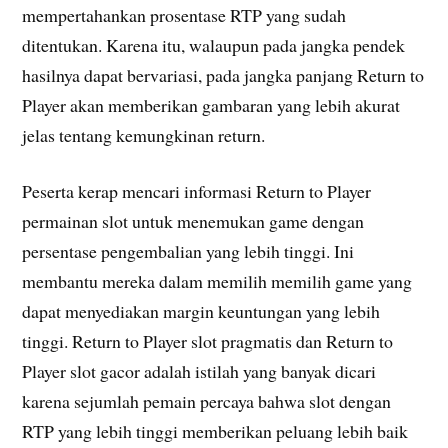
mempertahankan prosentase RTP yang sudah
ditentukan. Karena itu, walaupun pada jangka pendek
hasilnya dapat bervariasi, pada jangka panjang Return to
Player akan memberikan gambaran yang lebih akurat
jelas tentang kemungkinan return.
Peserta kerap mencari informasi Return to Player
permainan slot untuk menemukan game dengan
persentase pengembalian yang lebih tinggi. Ini
membantu mereka dalam memilih memilih game yang
dapat menyediakan margin keuntungan yang lebih
tinggi. Return to Player slot pragmatis dan Return to
Player slot gacor adalah istilah yang banyak dicari
karena sejumlah pemain percaya bahwa slot dengan
RTP yang lebih tinggi memberikan peluang lebih baik