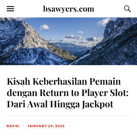
bsawyers.com
Kisah Keberhasilan Pemain
dengan Return to Player Slot:
Dari Awal Hingga Jackpot
RAF4L
JANUARY 24, 2026