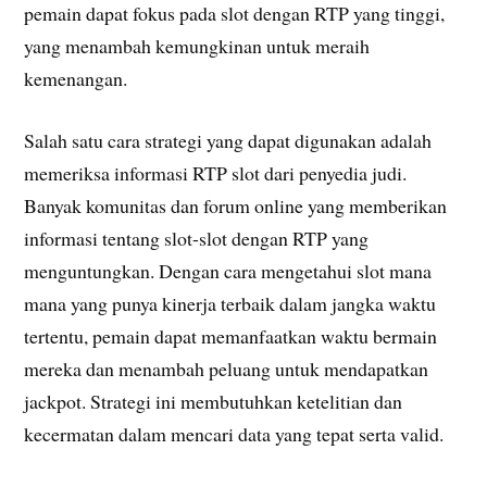
pemain dapat fokus pada slot dengan RTP yang tinggi,
yang menambah kemungkinan untuk meraih
kemenangan.
Salah satu cara strategi yang dapat digunakan adalah
memeriksa informasi RTP slot dari penyedia judi.
Banyak komunitas dan forum online yang memberikan
informasi tentang slot-slot dengan RTP yang
menguntungkan. Dengan cara mengetahui slot mana
mana yang punya kinerja terbaik dalam jangka waktu
tertentu, pemain dapat memanfaatkan waktu bermain
mereka dan menambah peluang untuk mendapatkan
jackpot. Strategi ini membutuhkan ketelitian dan
kecermatan dalam mencari data yang tepat serta valid.