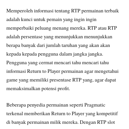
Memperoleh informasi tentang RTP permainan terbaik
adalah kunci untuk pemain yang ingin ingin
memperbaiki peluang menang mereka. RTP atau RTP
adalah persentase yang menunjukkan menunjukkan
berapa banyak dari jumlah taruhan yang akan akan
kepada kepada pengguna dalam jangka jangka.
Pengguna yang cermat mencari tahu mencari tahu
informasi Return to Player permainan agar mengetahui
game yang memiliki presentase RTP yang, agar dapat
memaksimalkan potensi profit.
Beberapa penyedia permainan seperti Pragmatic
terkenal memberikan Return to Player yang kompetitif
di banyak permainan milik mereka. Dengan RTP slot