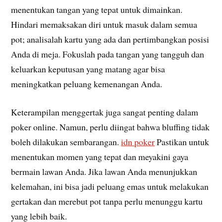
menentukan tangan yang tepat untuk dimainkan.
Hindari memaksakan diri untuk masuk dalam semua
pot; analisalah kartu yang ada dan pertimbangkan posisi
Anda di meja. Fokuslah pada tangan yang tangguh dan
keluarkan keputusan yang matang agar bisa
meningkatkan peluang kemenangan Anda.
Keterampilan menggertak juga sangat penting dalam
poker online. Namun, perlu diingat bahwa bluffing tidak
boleh dilakukan sembarangan.
idn poker
Pastikan untuk
menentukan momen yang tepat dan meyakini gaya
bermain lawan Anda. Jika lawan Anda menunjukkan
kelemahan, ini bisa jadi peluang emas untuk melakukan
gertakan dan merebut pot tanpa perlu menunggu kartu
yang lebih baik.