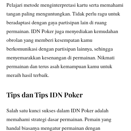
Pelajari metode menginterpretasi kartu serta memahami
tangan paling menguntungkan. Tidak perlu ragu untuk
beradaptasi dengan gaya partisipan lain di ruang
permainan. IDN Poker juga menyediakan kemudahan
obrolan yang memberi kesempatan kamu
berkomunikasi dengan partisipan lainnya, sehingga
menyemarakkan kesenangan di permainan. Nikmati
permainan dan terus asah kemampuan kamu untuk
meraih hasil terbaik.
Tips dan Tips IDN Poker
Salah satu kunci sukses dalam IDN Poker adalah
memahami strategi dasar permainan. Pemain yang
handal biasanya mengatur permainan dengan