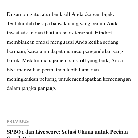
Di samping itu, atur bankroll Anda dengan bijak.
Tentukanlah berapa banyak uang yang berani Anda
investasikan dan ikutilah batas tersebut. Hindari
membiarkan emosi menguasai Anda ketika sedang
bermain, karena ini dapat memicu pengambilan yang
buruk. Melalui manajemen bankroll yang baik, Anda
bisa merasakan permainan lebih lama dan
meningkatkan peluang untuk mendapatkan kemenangan
dalam jangka panjang.
PREVIOUS
SPBO 1 dan Livescore: Solusi Utama untuk Pecinta