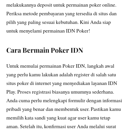
melakukannya deposit untuk permainan poker online.
Periksa metode pembayaran yang tersedia di situs dan
pilih yang paling sesuai kebutuhan. Kini Anda siap
untuk menyelami permainan IDN Poker!
Cara Bermain Poker IDN
Untuk memulai permainan Poker IDN, langkah awal
yang perlu kamu lakukan adalah register di salah satu
situs poker di internet yang menyediakan layanan IDN
Play. Proses registrasi biasanya umumnya sederhana.
Anda cuma perlu melengkapi formulir dengan informasi
pribadi yang benar dan membentuk user. Pastikan kamu
memilih kata sandi yang kuat agar user kamu tetap
aman. Setelah itu, konfirmasi user Anda melalui surat