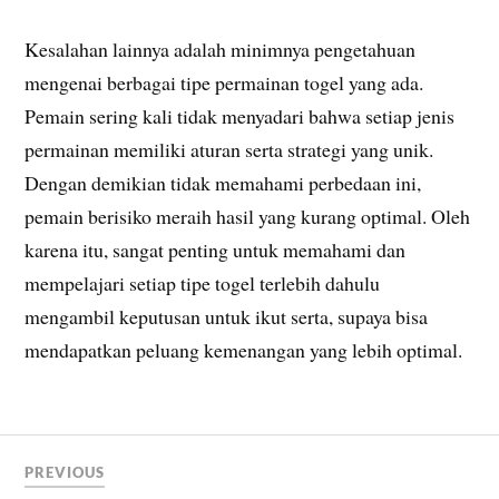
Kesalahan lainnya adalah minimnya pengetahuan
mengenai berbagai tipe permainan togel yang ada.
Pemain sering kali tidak menyadari bahwa setiap jenis
permainan memiliki aturan serta strategi yang unik.
Dengan demikian tidak memahami perbedaan ini,
pemain berisiko meraih hasil yang kurang optimal. Oleh
karena itu, sangat penting untuk memahami dan
mempelajari setiap tipe togel terlebih dahulu
mengambil keputusan untuk ikut serta, supaya bisa
mendapatkan peluang kemenangan yang lebih optimal.
PREVIOUS