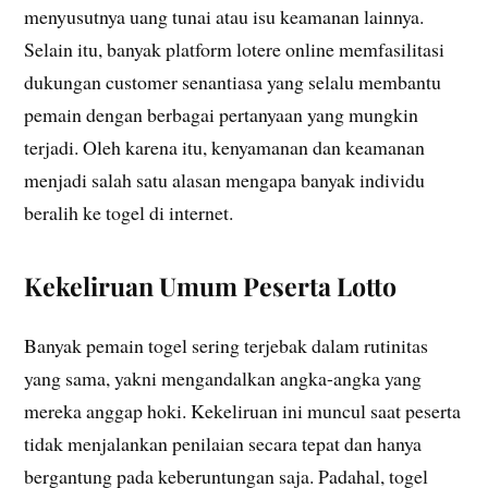
menyusutnya uang tunai atau isu keamanan lainnya.
Selain itu, banyak platform lotere online memfasilitasi
dukungan customer senantiasa yang selalu membantu
pemain dengan berbagai pertanyaan yang mungkin
terjadi. Oleh karena itu, kenyamanan dan keamanan
menjadi salah satu alasan mengapa banyak individu
beralih ke togel di internet.
Kekeliruan Umum Peserta Lotto
Banyak pemain togel sering terjebak dalam rutinitas
yang sama, yakni mengandalkan angka-angka yang
mereka anggap hoki. Kekeliruan ini muncul saat peserta
tidak menjalankan penilaian secara tepat dan hanya
bergantung pada keberuntungan saja. Padahal, togel