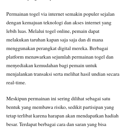
Permainan togel via internet semakin populer sejalan
dengan kemajuan teknologi dan akses internet yang
lebih luas. Melalui togel online, pemain dapat
melakukan taruhan kapan saja saja dan di mana
menggunakan perangkat digital mereka. Berbagai
platform menawarkan sejumlah permainan togel dan
menyediakan kemudahan bagi pemain untuk
menjalankan transaksi serta melihat hasil undian secara
real-time.
Meskipun permainan ini sering dilihat sebagai satu
bentuk yang membawa risiko, sedikit partisipan yang
tetap terlibat karena harapan akan mendapatkan hadiah
besar. Terdapat berbagai cara dan saran yang bisa