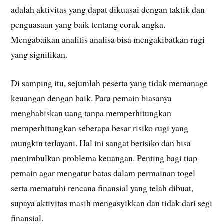
adalah aktivitas yang dapat dikuasai dengan taktik dan
penguasaan yang baik tentang corak angka.
Mengabaikan analitis analisa bisa mengakibatkan rugi
yang signifikan.
Di samping itu, sejumlah peserta yang tidak memanage
keuangan dengan baik. Para pemain biasanya
menghabiskan uang tanpa memperhitungkan
memperhitungkan seberapa besar risiko rugi yang
mungkin terlayani. Hal ini sangat berisiko dan bisa
menimbulkan problema keuangan. Penting bagi tiap
pemain agar mengatur batas dalam permainan togel
serta mematuhi rencana finansial yang telah dibuat,
supaya aktivitas masih mengasyikkan dan tidak dari segi
finansial.