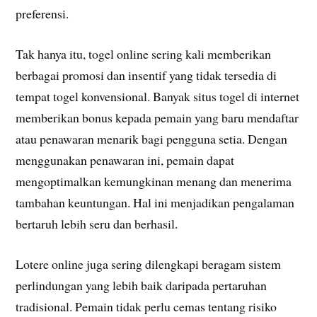
preferensi.
Tak hanya itu, togel online sering kali memberikan
berbagai promosi dan insentif yang tidak tersedia di
tempat togel konvensional. Banyak situs togel di internet
memberikan bonus kepada pemain yang baru mendaftar
atau penawaran menarik bagi pengguna setia. Dengan
menggunakan penawaran ini, pemain dapat
mengoptimalkan kemungkinan menang dan menerima
tambahan keuntungan. Hal ini menjadikan pengalaman
bertaruh lebih seru dan berhasil.
Lotere online juga sering dilengkapi beragam sistem
perlindungan yang lebih baik daripada pertaruhan
tradisional. Pemain tidak perlu cemas tentang risiko