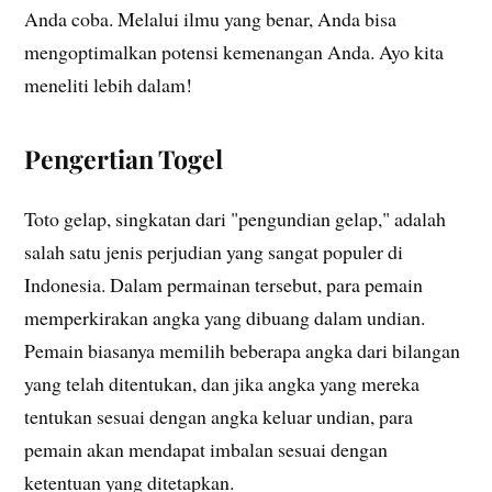
Anda coba. Melalui ilmu yang benar, Anda bisa
mengoptimalkan potensi kemenangan Anda. Ayo kita
meneliti lebih dalam!
Pengertian Togel
Toto gelap, singkatan dari "pengundian gelap," adalah
salah satu jenis perjudian yang sangat populer di
Indonesia. Dalam permainan tersebut, para pemain
memperkirakan angka yang dibuang dalam undian.
Pemain biasanya memilih beberapa angka dari bilangan
yang telah ditentukan, dan jika angka yang mereka
tentukan sesuai dengan angka keluar undian, para
pemain akan mendapat imbalan sesuai dengan
ketentuan yang ditetapkan.