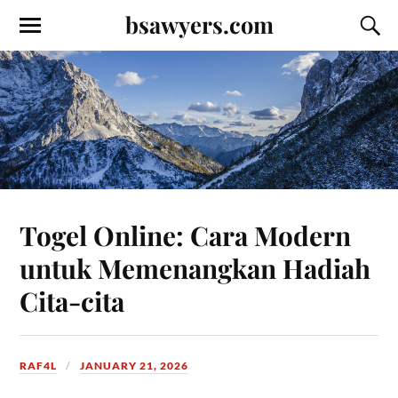
bsawyers.com
Togel Online: Cara Modern
untuk Memenangkan Hadiah
Cita-cita
RAF4L
JANUARY 21, 2026