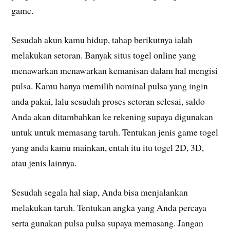
game.
Sesudah akun kamu hidup, tahap berikutnya ialah
melakukan setoran. Banyak situs togel online yang
menawarkan menawarkan kemanisan dalam hal mengisi
pulsa. Kamu hanya memilih nominal pulsa yang ingin
anda pakai, lalu sesudah proses setoran selesai, saldo
Anda akan ditambahkan ke rekening supaya digunakan
untuk untuk memasang taruh. Tentukan jenis game togel
yang anda kamu mainkan, entah itu itu togel 2D, 3D,
atau jenis lainnya.
Sesudah segala hal siap, Anda bisa menjalankan
melakukan taruh. Tentukan angka yang Anda percaya
serta gunakan pulsa pulsa supaya memasang. Jangan