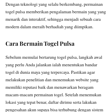
Dengan teknologi yang selalu berkembang, permainan
togel pulsa memberikan pengalaman bermain yang yang
menarik dan interaktif, sehingga menjadi sebuah cara
modern dalam meraih berhadiah yang diimpikan.
Cara Bermain Togel Pulsa
Sebelum memulai bertarung togel pulsa, langkah awal
yang perlu Anda jalankan ialah menentukan bandar
togel di dunia maya yang terpercaya. Pastikan agar
melakukan penelitian dan menemukan website yang
memiliki reputasi baik dan menawarkan beragam
macam-macam permainan togel. Setelah menemukan
lokasi yang tepat benar, daftar dirimu serta lakukan
pengesahan akun supaya bisa terhubung dengan sistem