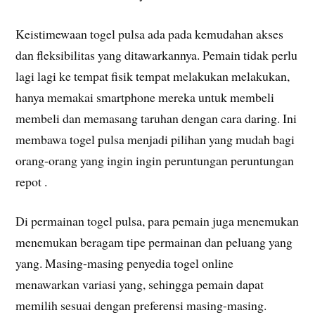
Keistimewaan togel pulsa ada pada kemudahan akses
dan fleksibilitas yang ditawarkannya. Pemain tidak perlu
lagi lagi ke tempat fisik tempat melakukan melakukan,
hanya memakai smartphone mereka untuk membeli
membeli dan memasang taruhan dengan cara daring. Ini
membawa togel pulsa menjadi pilihan yang mudah bagi
orang-orang yang ingin ingin peruntungan peruntungan
repot .
Di permainan togel pulsa, para pemain juga menemukan
menemukan beragam tipe permainan dan peluang yang
yang. Masing-masing penyedia togel online
menawarkan variasi yang, sehingga pemain dapat
memilih sesuai dengan preferensi masing-masing.