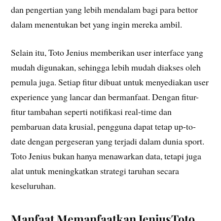
dan pengertian yang lebih mendalam bagi para bettor
dalam menentukan bet yang ingin mereka ambil.
Selain itu, Toto Jenius memberikan user interface yang
mudah digunakan, sehingga lebih mudah diakses oleh
pemula juga. Setiap fitur dibuat untuk menyediakan user
experience yang lancar dan bermanfaat. Dengan fitur-
fitur tambahan seperti notifikasi real-time dan
pembaruan data krusial, pengguna dapat tetap up-to-
date dengan pergeseran yang terjadi dalam dunia sport.
Toto Jenius bukan hanya menawarkan data, tetapi juga
alat untuk meningkatkan strategi taruhan secara
keseluruhan.
Manfaat Memanfaatkan JeniusToto