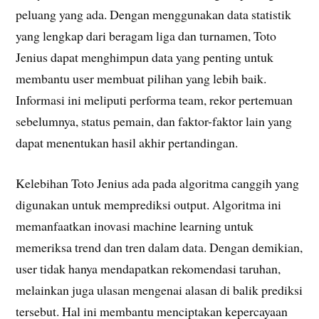
peluang yang ada. Dengan menggunakan data statistik
yang lengkap dari beragam liga dan turnamen, Toto
Jenius dapat menghimpun data yang penting untuk
membantu user membuat pilihan yang lebih baik.
Informasi ini meliputi performa team, rekor pertemuan
sebelumnya, status pemain, dan faktor-faktor lain yang
dapat menentukan hasil akhir pertandingan.
Kelebihan Toto Jenius ada pada algoritma canggih yang
digunakan untuk memprediksi output. Algoritma ini
memanfaatkan inovasi machine learning untuk
memeriksa trend dan tren dalam data. Dengan demikian,
user tidak hanya mendapatkan rekomendasi taruhan,
melainkan juga ulasan mengenai alasan di balik prediksi
tersebut. Hal ini membantu menciptakan kepercayaan