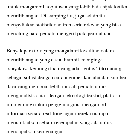
untuk mengambil keputusan yang lebih baik bijak ketika
memilih angka. Di samping itu, juga selain itu
menyediakan statistik dan tren serta relevan yang bisa
menolong para pemain mengerti pola permainan.
Banyak para toto yang mengalami kesulitan dalam
memilih angka yang akan diambil, mengingat
banyaknya kemungkinan yang ada. Jenius Toto datang
sebagai solusi dengan cara memberikan alat dan sumber
daya yang membuat lebih mudah pemain untuk
menganalisis data. Dengan teknologi terkini, platform
ini memungkinkan pengguna guna mengambil
informasi secara real-time, agar mereka mampu
memanfaatkan setiap kesempatan yang ada untuk
mendapatkan kemenangan.