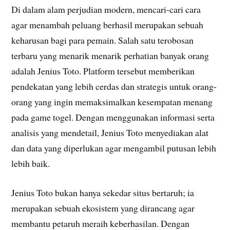
Di dalam alam perjudian modern, mencari-cari cara
agar menambah peluang berhasil merupakan sebuah
keharusan bagi para pemain. Salah satu terobosan
terbaru yang menarik menarik perhatian banyak orang
adalah Jenius Toto. Platform tersebut memberikan
pendekatan yang lebih cerdas dan strategis untuk orang-
orang yang ingin memaksimalkan kesempatan menang
pada game togel. Dengan menggunakan informasi serta
analisis yang mendetail, Jenius Toto menyediakan alat
dan data yang diperlukan agar mengambil putusan lebih
lebih baik.
Jenius Toto bukan hanya sekedar situs bertaruh; ia
merupakan sebuah ekosistem yang dirancang agar
membantu petaruh meraih keberhasilan. Dengan