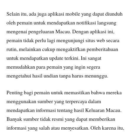
Selain itu, ada juga aplikasi mobile yang dapat diunduh
oleh pemain untuk mendapatkan notifikasi langsung
mengenai pengeluaran Macau. Dengan aplikasi ini,
pemain tidak perlu lagi mengunjungi situs web secara
rutin, melainkan cukup mengaktifkan pemberitahuan
untuk mendapatkan update terkini. Ini sangat
memudahkan para pemain yang ingin segera
mengetahui hasil undian tanpa harus menunggu.
Penting bagi pemain untuk memastikan bahwa mereka
menggunakan sumber yang terpercaya dalam
mendapatkan informasi tentang hasil Keluaran Macau.
Banyak sumber tidak resmi yang dapat memberikan
informasi yang salah atau menyesatkan. Oleh karena itu,