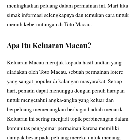
meningkatkan peluang dalam permainan ini. Mari kita
simak informasi selengkapnya dan temukan cara untuk
meraih keberuntungan di Toto Macau.
Apa Itu Keluaran Macau?
Keluaran Macau merujuk kepada hasil undian yang
diadakan oleh Toto Macau, sebuah permainan lotere
yang sangat populer di kalangan masyarakat. Setiap
hari, pemain dapat menunggu dengan penuh harapan
untuk mengetahui angka-angka yang keluar dan
berpeluang memenangkan berbagai hadiah menarik.
Keluaran ini sering menjadi topik perbincangan dalam
komunitas penggemar permainan karena memiliki
dampak besar pada peluang mereka untuk menang.