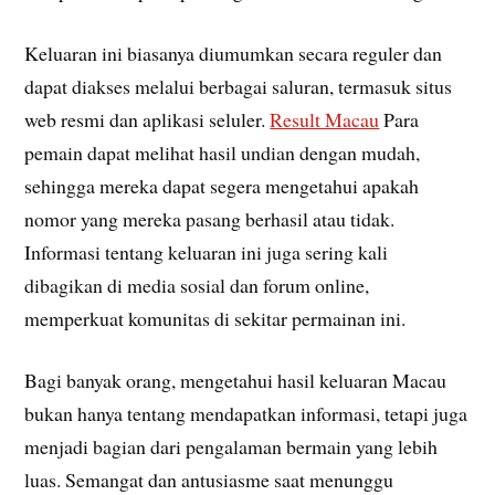
Keluaran ini biasanya diumumkan secara reguler dan
dapat diakses melalui berbagai saluran, termasuk situs
web resmi dan aplikasi seluler.
Result Macau
Para
pemain dapat melihat hasil undian dengan mudah,
sehingga mereka dapat segera mengetahui apakah
nomor yang mereka pasang berhasil atau tidak.
Informasi tentang keluaran ini juga sering kali
dibagikan di media sosial dan forum online,
memperkuat komunitas di sekitar permainan ini.
Bagi banyak orang, mengetahui hasil keluaran Macau
bukan hanya tentang mendapatkan informasi, tetapi juga
menjadi bagian dari pengalaman bermain yang lebih
luas. Semangat dan antusiasme saat menunggu