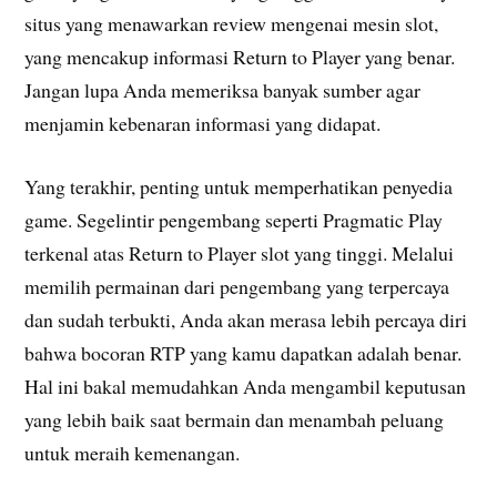
situs yang menawarkan review mengenai mesin slot,
yang mencakup informasi Return to Player yang benar.
Jangan lupa Anda memeriksa banyak sumber agar
menjamin kebenaran informasi yang didapat.
Yang terakhir, penting untuk memperhatikan penyedia
game. Segelintir pengembang seperti Pragmatic Play
terkenal atas Return to Player slot yang tinggi. Melalui
memilih permainan dari pengembang yang terpercaya
dan sudah terbukti, Anda akan merasa lebih percaya diri
bahwa bocoran RTP yang kamu dapatkan adalah benar.
Hal ini bakal memudahkan Anda mengambil keputusan
yang lebih baik saat bermain dan menambah peluang
untuk meraih kemenangan.