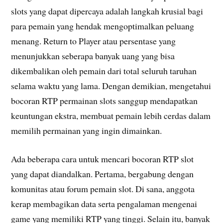
slots yang dapat dipercaya adalah langkah krusial bagi
para pemain yang hendak mengoptimalkan peluang
menang. Return to Player atau persentase yang
menunjukkan seberapa banyak uang yang bisa
dikembalikan oleh pemain dari total seluruh taruhan
selama waktu yang lama. Dengan demikian, mengetahui
bocoran RTP permainan slots sanggup mendapatkan
keuntungan ekstra, membuat pemain lebih cerdas dalam
memilih permainan yang ingin dimainkan.
Ada beberapa cara untuk mencari bocoran RTP slot
yang dapat diandalkan. Pertama, bergabung dengan
komunitas atau forum pemain slot. Di sana, anggota
kerap membagikan data serta pengalaman mengenai
game yang memiliki RTP yang tinggi. Selain itu, banyak