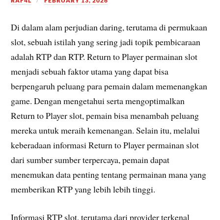
RAF4L
FEBRUARY 13, 2026
Di dalam alam perjudian daring, terutama di permukaan
slot, sebuah istilah yang sering jadi topik pembicaraan
adalah RTP dan RTP. Return to Player permainan slot
menjadi sebuah faktor utama yang dapat bisa
berpengaruh peluang para pemain dalam memenangkan
game. Dengan mengetahui serta mengoptimalkan
Return to Player slot, pemain bisa menambah peluang
mereka untuk meraih kemenangan. Selain itu, melalui
keberadaan informasi Return to Player permainan slot
dari sumber sumber terpercaya, pemain dapat
menemukan data penting tentang permainan mana yang
memberikan RTP yang lebih lebih tinggi.
Informasi RTP slot, terutama dari provider terkenal