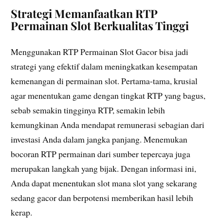
Strategi Memanfaatkan RTP
Permainan Slot Berkualitas Tinggi
Menggunakan RTP Permainan Slot Gacor bisa jadi
strategi yang efektif dalam meningkatkan kesempatan
kemenangan di permainan slot. Pertama-tama, krusial
agar menentukan game dengan tingkat RTP yang bagus,
sebab semakin tingginya RTP, semakin lebih
kemungkinan Anda mendapat remunerasi sebagian dari
investasi Anda dalam jangka panjang. Menemukan
bocoran RTP permainan dari sumber tepercaya juga
merupakan langkah yang bijak. Dengan informasi ini,
Anda dapat menentukan slot mana slot yang sekarang
sedang gacor dan berpotensi memberikan hasil lebih
kerap.