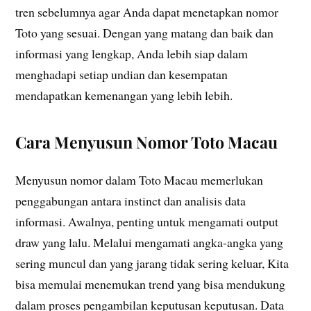
tren sebelumnya agar Anda dapat menetapkan nomor
Toto yang sesuai. Dengan yang matang dan baik dan
informasi yang lengkap, Anda lebih siap dalam
menghadapi setiap undian dan kesempatan
mendapatkan kemenangan yang lebih lebih.
Cara Menyusun Nomor Toto Macau
Menyusun nomor dalam Toto Macau memerlukan
penggabungan antara instinct dan analisis data
informasi. Awalnya, penting untuk mengamati output
draw yang lalu. Melalui mengamati angka-angka yang
sering muncul dan yang jarang tidak sering keluar, Kita
bisa memulai menemukan trend yang bisa mendukung
dalam proses pengambilan keputusan keputusan. Data