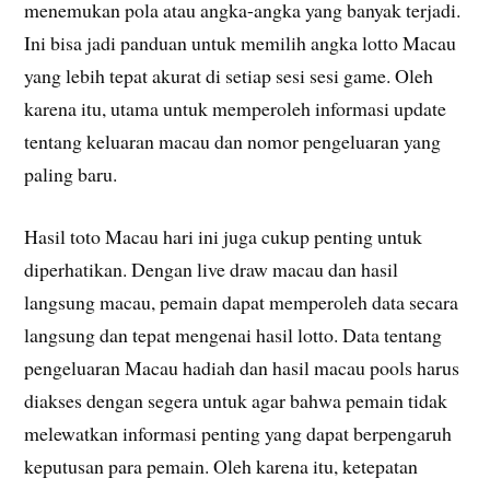
menemukan pola atau angka-angka yang banyak terjadi.
Ini bisa jadi panduan untuk memilih angka lotto Macau
yang lebih tepat akurat di setiap sesi sesi game. Oleh
karena itu, utama untuk memperoleh informasi update
tentang keluaran macau dan nomor pengeluaran yang
paling baru.
Hasil toto Macau hari ini juga cukup penting untuk
diperhatikan. Dengan live draw macau dan hasil
langsung macau, pemain dapat memperoleh data secara
langsung dan tepat mengenai hasil lotto. Data tentang
pengeluaran Macau hadiah dan hasil macau pools harus
diakses dengan segera untuk agar bahwa pemain tidak
melewatkan informasi penting yang dapat berpengaruh
keputusan para pemain. Oleh karena itu, ketepatan