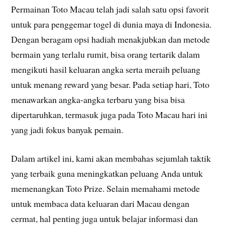
Permainan Toto Macau telah jadi salah satu opsi favorit
untuk para penggemar togel di dunia maya di Indonesia.
Dengan beragam opsi hadiah menakjubkan dan metode
bermain yang terlalu rumit, bisa orang tertarik dalam
mengikuti hasil keluaran angka serta meraih peluang
untuk menang reward yang besar. Pada setiap hari, Toto
menawarkan angka-angka terbaru yang bisa bisa
dipertaruhkan, termasuk juga pada Toto Macau hari ini
yang jadi fokus banyak pemain.
Dalam artikel ini, kami akan membahas sejumlah taktik
yang terbaik guna meningkatkan peluang Anda untuk
memenangkan Toto Prize. Selain memahami metode
untuk membaca data keluaran dari Macau dengan
cermat, hal penting juga untuk belajar informasi dan