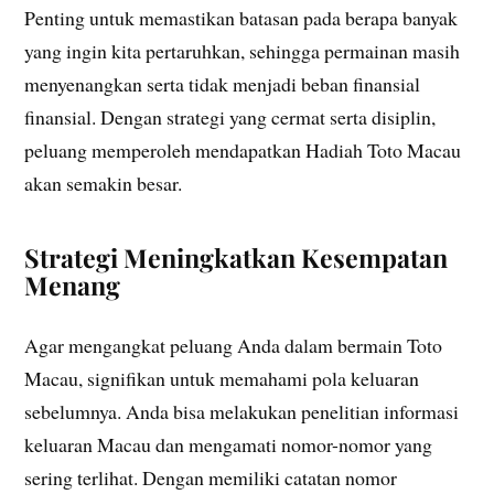
Penting untuk memastikan batasan pada berapa banyak
yang ingin kita pertaruhkan, sehingga permainan masih
menyenangkan serta tidak menjadi beban finansial
finansial. Dengan strategi yang cermat serta disiplin,
peluang memperoleh mendapatkan Hadiah Toto Macau
akan semakin besar.
Strategi Meningkatkan Kesempatan
Menang
Agar mengangkat peluang Anda dalam bermain Toto
Macau, signifikan untuk memahami pola keluaran
sebelumnya. Anda bisa melakukan penelitian informasi
keluaran Macau dan mengamati nomor-nomor yang
sering terlihat. Dengan memiliki catatan nomor