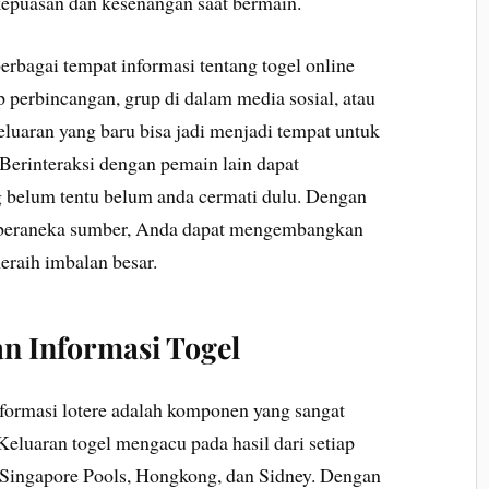
epuasan dan kesenangan saat bermain.
rbagai tempat informasi tentang togel online
p perbincangan, grup di dalam media sosial, atau
luaran yang baru bisa jadi menjadi tempat untuk
 Berinteraksi dengan pemain lain dapat
belum tentu belum anda cermati dulu. Dengan
eraneka sumber, Anda dapat mengembangkan
eraih imbalan besar.
n Informasi Togel
nformasi lotere adalah komponen yang sangat
Keluaran togel mengacu pada hasil dari setiap
i Singapore Pools, Hongkong, dan Sidney. Dengan