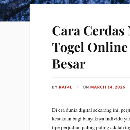
Cara Cerdas
Togel Onlin
Besar
BY
RAF4L
ON
MARCH 14, 2026
Di era dunia digital sekarang ini, pe
kesukaan bagi banyaknya individu y
tipe perjudian paling paling adalah to