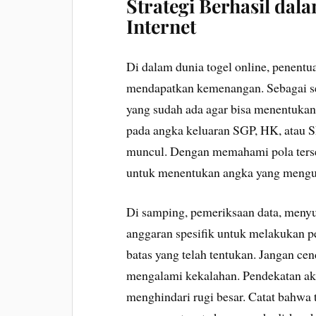
Strategi Berhasil dal
Internet
Di dalam dunia togel online, penent
mendapatkan kemenangan. Sebagai seo
yang sudah ada agar bisa menentukan
pada angka keluaran SGP, HK, atau S
muncul. Dengan memahami pola ters
untuk menentukan angka yang mengun
Di samping, pemeriksaan data, menyu
anggaran spesifik untuk melakukan p
batas yang telah tentukan. Jangan ce
mengalami kekalahan. Pendekatan ak
menghindari rugi besar. Catat bahwa