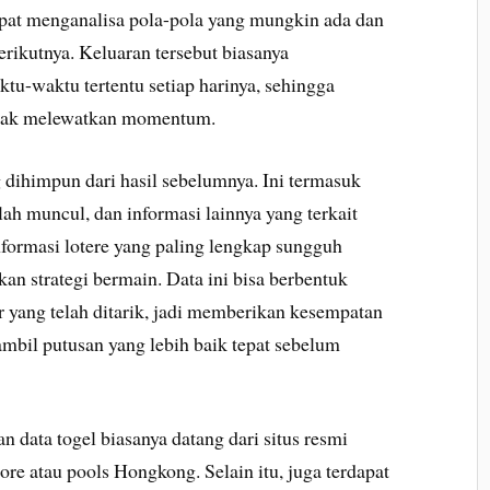
apat menganalisa pola-pola yang mungkin ada dan
rikutnya. Keluaran tersebut biasanya
ktu-waktu tertentu setiap harinya, sehingga
tidak melewatkan momentum.
g dihimpun dari hasil sebelumnya. Ini termasuk
h muncul, dan informasi lainnya yang terkait
formasi lotere yang paling lengkap sungguh
n strategi bermain. Data ini bisa berbentuk
 yang telah ditarik, jadi memberikan kesempatan
mbil putusan yang lebih baik tepat sebelum
 data togel biasanya datang dari situs resmi
ore atau pools Hongkong. Selain itu, juga terdapat