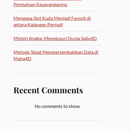
Permainan Kesayanganmu
Mengapa Slot Kuda Menjadi Favorit di
antara Kalangan Penjudi
Misteri Angka: Menelusuri Dunia Salju4D
Metode Tepat Mempersembahkan Data di
Maha4D
Recent Comments
No comments to show.