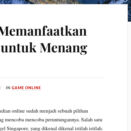
 Memanfaatkan
e untuk Menang
IN
GAME ONLINE
rjudian online sudah menjadi sebuah pilihan
ang mencoba mencoba peruntungannya. Salah satu
gel Singapore, yang dikenal dikenal istilah istilah.