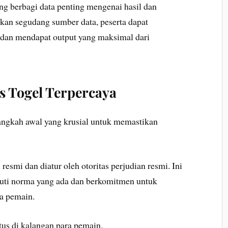
ng berbagi data penting mengenai hasil dan
kan segudang sumber data, peserta dapat
an mendapat output yang maksimal dari
s Togel Terpercaya
langkah awal yang krusial untuk memastikan
 resmi dan diatur oleh otoritas perjudian resmi. Ini
uti norma yang ada dan berkomitmen untuk
a pemain.
situs di kalangan para pemain.