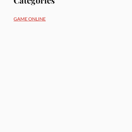
Categories
GAME ONLINE