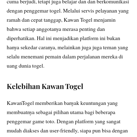
cuma berjudi, tetapi juga belajar dan dan berkomunikasi
dengan penggemar togel. Melalui servis pelayanan yang
ramah dan cepat tanggap, Kawan Togel menjamin
bahwa setiap anggotanya merasa penting dan
diperhatikan. Hal ini menjadikan platform ini bukan
hanya sekedar caranya, melainkan juga juga teman yang
selalu menemani pemain dalam perjalanan mereka di
uang dunia togel.
Kelebihan Kawan Togel
KawanTogel memberikan banyak keuntungan yang
membuatnya sebagai pilihan utama bagi beberapa
penggemar game toto. Dengan platform yang sangat
mudah diakses dan user-friendly, siapa pun bisa dengan