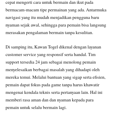
cepat mengerti cara untuk bermain dan ikut pada
bermacam-macam tipe permainan yang ada. Antarmuka
navigasi yang itu mudah menjadikan pengguna baru
nyaman sejak awal, sehingga para pemain bisa langsung
merasakan pengalaman bermain tanpa kesulitan.
Di samping itu, Kawan Togel dikenal dengan layanan
customer service yang responsif serta handal. Tim
support tersedia 24 jam sebagai menolong pemain
menyelesaikan berbagai masalah yang dihadapi oleh
mereka temui. Melalui bantuan yang sigap serta efisien,
pemain dapat fokus pada game tanpa harus khawatir
mengenai kendala teknis serta pertanyaan lain. Hal ini
memberi rasa aman dan dan nyaman kepada para
pemain untuk selalu bermain lagi.