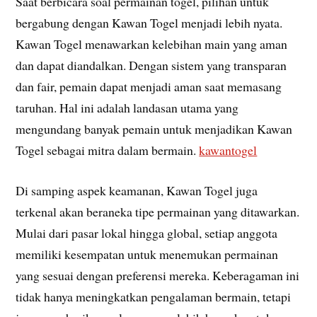
Saat berbicara soal permainan togel, pilihan untuk
bergabung dengan Kawan Togel menjadi lebih nyata.
Kawan Togel menawarkan kelebihan main yang aman
dan dapat diandalkan. Dengan sistem yang transparan
dan fair, pemain dapat menjadi aman saat memasang
taruhan. Hal ini adalah landasan utama yang
mengundang banyak pemain untuk menjadikan Kawan
Togel sebagai mitra dalam bermain.
kawantogel
Di samping aspek keamanan, Kawan Togel juga
terkenal akan beraneka tipe permainan yang ditawarkan.
Mulai dari pasar lokal hingga global, setiap anggota
memiliki kesempatan untuk menemukan permainan
yang sesuai dengan preferensi mereka. Keberagaman ini
tidak hanya meningkatkan pengalaman bermain, tetapi