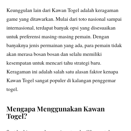
Keunggulan lain dari Kawan Togel adalah keragaman
game yang ditawarkan. Mulai dari toto nasional sampai
internasional, terdapat banyak opsi yang disesuaikan
untuk preferensi masing-masing pemain. Dengan
banyaknya jenis permainan yang ada, para pemain tidak
akan merasa bosan bosan dan selalu memiliki
kesempatan untuk mencari tahu strategi baru.
Keragaman ini adalah salah satu alasan faktor kenapa
Kawan Togel sangat populer di kalangan penggemar
togel.
Mengapa Menggunakan Kawan
Togel?