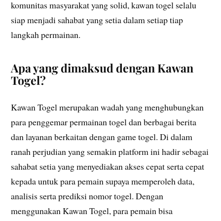
komunitas masyarakat yang solid, kawan togel selalu
siap menjadi sahabat yang setia dalam setiap tiap
langkah permainan.
Apa yang dimaksud dengan Kawan
Togel?
Kawan Togel merupakan wadah yang menghubungkan
para penggemar permainan togel dan berbagai berita
dan layanan berkaitan dengan game togel. Di dalam
ranah perjudian yang semakin platform ini hadir sebagai
sahabat setia yang menyediakan akses cepat serta cepat
kepada untuk para pemain supaya memperoleh data,
analisis serta prediksi nomor togel. Dengan
menggunakan Kawan Togel, para pemain bisa