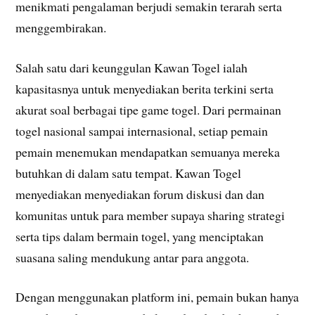
menikmati pengalaman berjudi semakin terarah serta
menggembirakan.
Salah satu dari keunggulan Kawan Togel ialah
kapasitasnya untuk menyediakan berita terkini serta
akurat soal berbagai tipe game togel. Dari permainan
togel nasional sampai internasional, setiap pemain
pemain menemukan mendapatkan semuanya mereka
butuhkan di dalam satu tempat. Kawan Togel
menyediakan menyediakan forum diskusi dan dan
komunitas untuk para member supaya sharing strategi
serta tips dalam bermain togel, yang menciptakan
suasana saling mendukung antar para anggota.
Dengan menggunakan platform ini, pemain bukan hanya