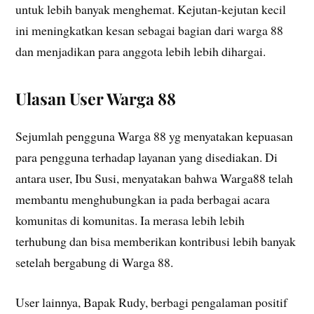
untuk lebih banyak menghemat. Kejutan-kejutan kecil
ini meningkatkan kesan sebagai bagian dari warga 88
dan menjadikan para anggota lebih lebih dihargai.
Ulasan User Warga 88
Sejumlah pengguna Warga 88 yg menyatakan kepuasan
para pengguna terhadap layanan yang disediakan. Di
antara user, Ibu Susi, menyatakan bahwa Warga88 telah
membantu menghubungkan ia pada berbagai acara
komunitas di komunitas. Ia merasa lebih lebih
terhubung dan bisa memberikan kontribusi lebih banyak
setelah bergabung di Warga 88.
User lainnya, Bapak Rudy, berbagi pengalaman positif