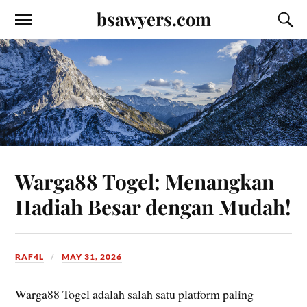
bsawyers.com
Warga88 Togel: Menangkan
Hadiah Besar dengan Mudah!
RAF4L
MAY 31, 2026
Warga88 Togel adalah salah satu platform paling