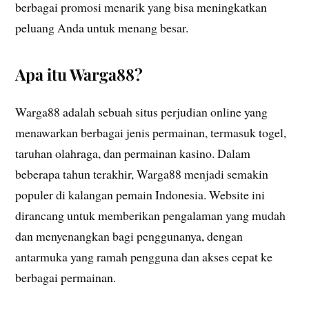
berbagai promosi menarik yang bisa meningkatkan
peluang Anda untuk menang besar.
Apa itu Warga88?
Warga88 adalah sebuah situs perjudian online yang
menawarkan berbagai jenis permainan, termasuk togel,
taruhan olahraga, dan permainan kasino. Dalam
beberapa tahun terakhir, Warga88 menjadi semakin
populer di kalangan pemain Indonesia. Website ini
dirancang untuk memberikan pengalaman yang mudah
dan menyenangkan bagi penggunanya, dengan
antarmuka yang ramah pengguna dan akses cepat ke
berbagai permainan.