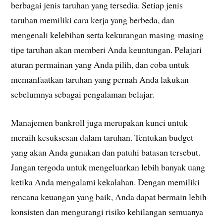
berbagai jenis taruhan yang tersedia. Setiap jenis
taruhan memiliki cara kerja yang berbeda, dan
mengenali kelebihan serta kekurangan masing-masing
tipe taruhan akan memberi Anda keuntungan. Pelajari
aturan permainan yang Anda pilih, dan coba untuk
memanfaatkan taruhan yang pernah Anda lakukan
sebelumnya sebagai pengalaman belajar.
Manajemen bankroll juga merupakan kunci untuk
meraih kesuksesan dalam taruhan. Tentukan budget
yang akan Anda gunakan dan patuhi batasan tersebut.
Jangan tergoda untuk mengeluarkan lebih banyak uang
ketika Anda mengalami kekalahan. Dengan memiliki
rencana keuangan yang baik, Anda dapat bermain lebih
konsisten dan mengurangi risiko kehilangan semuanya