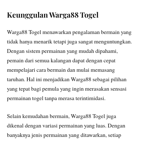
Keunggulan Warga88 Togel
Warga88 Togel menawarkan pengalaman bermain yang
tidak hanya menarik tetapi juga sangat menguntungkan.
Dengan sistem permainan yang mudah dipahami,
pemain dari semua kalangan dapat dengan cepat
mempelajari cara bermain dan mulai memasang
taruhan. Hal ini menjadikan Warga88 sebagai pilihan
yang tepat bagi pemula yang ingin merasakan sensasi
permainan togel tanpa merasa terintimidasi.
Selain kemudahan bermain, Warga88 Togel juga
dikenal dengan variasi permainan yang luas. Dengan
banyaknya jenis permainan yang ditawarkan, setiap