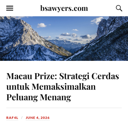
bsawyers.com
Macau Prize: Strategi Cerdas
untuk Memaksimalkan
Peluang Menang
RAF4L
JUNE 4, 2026