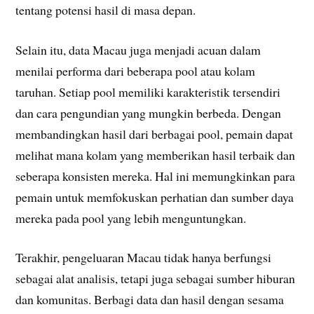
tentang potensi hasil di masa depan.
Selain itu, data Macau juga menjadi acuan dalam
menilai performa dari beberapa pool atau kolam
taruhan. Setiap pool memiliki karakteristik tersendiri
dan cara pengundian yang mungkin berbeda. Dengan
membandingkan hasil dari berbagai pool, pemain dapat
melihat mana kolam yang memberikan hasil terbaik dan
seberapa konsisten mereka. Hal ini memungkinkan para
pemain untuk memfokuskan perhatian dan sumber daya
mereka pada pool yang lebih menguntungkan.
Terakhir, pengeluaran Macau tidak hanya berfungsi
sebagai alat analisis, tetapi juga sebagai sumber hiburan
dan komunitas. Berbagi data dan hasil dengan sesama