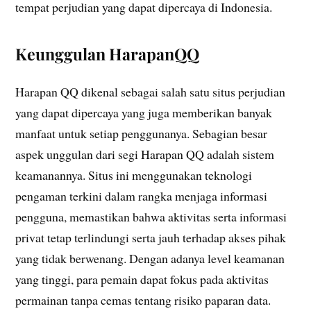
tempat perjudian yang dapat dipercaya di Indonesia.
Keunggulan HarapanQQ
Harapan QQ dikenal sebagai salah satu situs perjudian
yang dapat dipercaya yang juga memberikan banyak
manfaat untuk setiap penggunanya. Sebagian besar
aspek unggulan dari segi Harapan QQ adalah sistem
keamanannya. Situs ini menggunakan teknologi
pengaman terkini dalam rangka menjaga informasi
pengguna, memastikan bahwa aktivitas serta informasi
privat tetap terlindungi serta jauh terhadap akses pihak
yang tidak berwenang. Dengan adanya level keamanan
yang tinggi, para pemain dapat fokus pada aktivitas
permainan tanpa cemas tentang risiko paparan data.