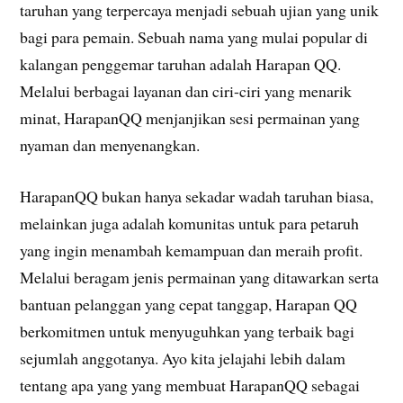
taruhan yang terpercaya menjadi sebuah ujian yang unik
bagi para pemain. Sebuah nama yang mulai popular di
kalangan penggemar taruhan adalah Harapan QQ.
Melalui berbagai layanan dan ciri-ciri yang menarik
minat, HarapanQQ menjanjikan sesi permainan yang
nyaman dan menyenangkan.
HarapanQQ bukan hanya sekadar wadah taruhan biasa,
melainkan juga adalah komunitas untuk para petaruh
yang ingin menambah kemampuan dan meraih profit.
Melalui beragam jenis permainan yang ditawarkan serta
bantuan pelanggan yang cepat tanggap, Harapan QQ
berkomitmen untuk menyuguhkan yang terbaik bagi
sejumlah anggotanya. Ayo kita jelajahi lebih dalam
tentang apa yang yang membuat HarapanQQ sebagai