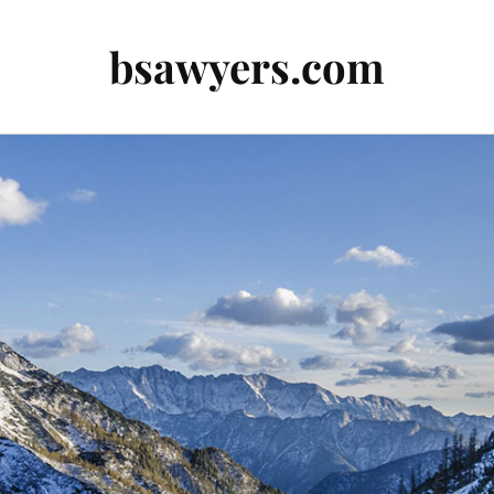
bsawyers.com