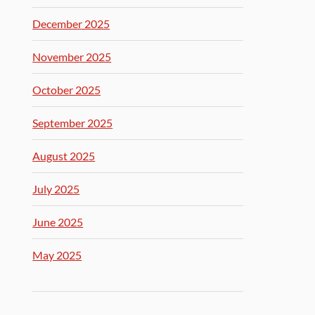
December 2025
November 2025
October 2025
September 2025
August 2025
July 2025
June 2025
May 2025