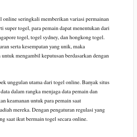
l online seringkali memberikan variasi permainan
rti super togel, para pemain dapat menentukan dari
apore togel, togel sydney, dan hongkong togel.
uran serta kesempatan yang unik, maka
 untuk mengambil keputusan berdasarkan dengan
k unggulan utama dari togel online. Banyak situs
data dalam rangka menjaga data pemain dan
kan keamanan untuk para pemain saat
adiah mereka. Dengan pengaturan regulasi yang
ng saat ikut bermain togel secara online.