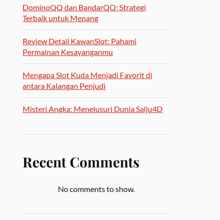
DominoQQ dan BandarQQ: Strategi
Terbaik untuk Menang
Review Detail KawanSlot: Pahami
Permainan Kesayanganmu
Mengapa Slot Kuda Menjadi Favorit di
antara Kalangan Penjudi
Misteri Angka: Menelusuri Dunia Salju4D
Recent Comments
No comments to show.