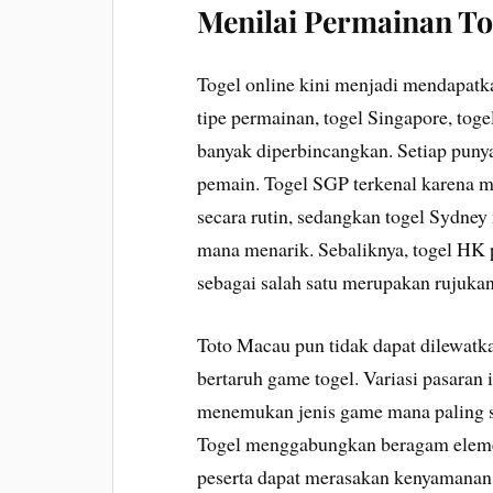
Menilai Permainan To
Togel online kini menjadi mendapatkan
tipe permainan, togel Singapore, tog
banyak diperbincangkan. Setiap puny
pemain. Togel SGP terkenal karena m
secara rutin, sedangkan togel Sydn
mana menarik. Sebaliknya, togel HK 
sebagai salah satu merupakan rujukan
Toto Macau pun tidak dapat dilewatk
bertaruh game togel. Variasi pasaran
menemukan jenis game mana paling se
Togel menggabungkan beragam elemen 
peserta dapat merasakan kenyamanan