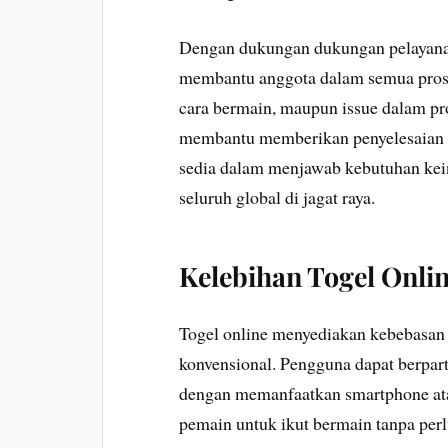
Dengan dukungan dukungan pelayanan
membantu anggota dalam semua proses.
cara bermain, maupun issue dalam pro
membantu memberikan penyelesaian se
sedia dalam menjawab kebutuhan keing
seluruh global di jagat raya.
Kelebihan Togel Onli
Togel online menyediakan kebebasan y
konvensional. Pengguna dapat berpart
dengan memanfaatkan smartphone ata
pemain untuk ikut bermain tanpa perl