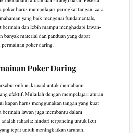
k memahami aturan dan strategi dasar. Peserta
ia poker harus mempelajari peringkat tangan, cara
pemahaman yang baik mengenai fundamentals,
aat bermain dan lebih mampu menghadapi lawan-
 banyak material dan panduan yang dapat
 permainan poker daring.
rmainan Poker Daring
ersebut online, krusial untuk memahami
ang efektif. Mulailah dengan mempelajari aturan
hui kapan harus menggunakan tangan yang kuat
ya bermain lawan juga membantu dalam
adalah rahasia; hindari terpancing untuk ikut
 yang tepat untuk meningkatkan taruhan.