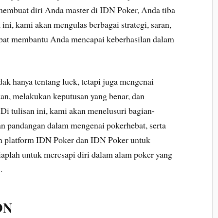
 membuat diri Anda master di IDN Poker, Anda tiba
 ini, kami akan mengulas berbagai strategi, saran,
dapat membantu Anda mencapai keberhasilan dalam
ak hanya tentang luck, tetapi juga mengenai
n, melakukan keputusan yang benar, dan
i tulisan ini, kami akan menelusuri bagian-
an pandangan dalam mengenai pokerhebat, serta
 platform IDN Poker dan IDN Poker untuk
aplah untuk meresapi diri dalam alam poker yang
.
DN