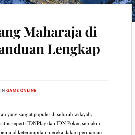
ang Maharaja di
Panduan Lengkap
IN
GAME ONLINE
an yang sangat populer di seluruh wilayah,
 situs seperti IDNPlay dan IDN Poker, semakin
menjajal keterampilan mereka dalam permainan