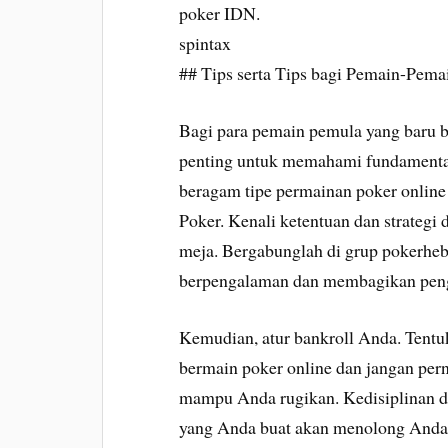
poker IDN.
spintax
## Tips serta Tips bagi Pemain-Pema
Bagi para pemain pemula yang baru ba
penting untuk memahami fundamenta
beragam tipe permainan poker online
Poker. Kenali ketentuan dan strategi 
meja. Bergabunglah di grup pokerheb
berpengalaman dan membagikan pen
Kemudian, atur bankroll Anda. Tent
bermain poker online dan jangan pe
mampu Anda rugikan. Kedisiplinan da
yang Anda buat akan menolong Anda 