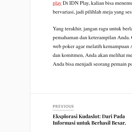
play
Di IDN Play, kalian bisa menem
bervariasi, jadi pilihlah meja yang se
Yang terakhir, jangan ragu untuk ber
pemahaman dan keterampilan Anda. G
web poker agar melatih kemampuan A
dan komitmen, Anda akan melihat me
Anda bisa menjadi seorang pemain po
PREVIOUS
Eksplorasi Kudaslot: Dari Pada
Informasi untuk Berhasil Besar.