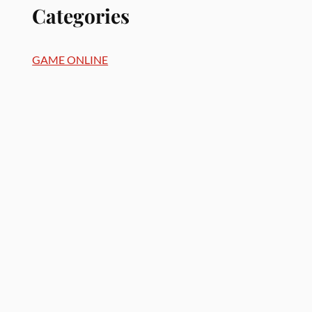
Categories
GAME ONLINE