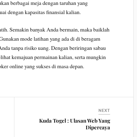
ukan berbagai meja dengan taruhan yang
suai dengan kapasitas finansial kalian.
latih. Semakin banyak Anda bermain, maka baiklah
unakan mode latihan yang ada di di beragam
nda tanpa risiko uang. Dengan beriringan sabau
lihat kemajuan permainan kalian, serta mungkin
ker online yang sukses di masa depan.
NEXT
Kuda Togel : Ulasan Web Yang
Dipercaya