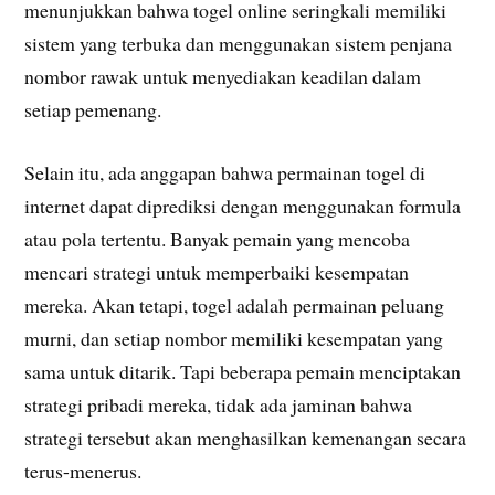
menunjukkan bahwa togel online seringkali memiliki
sistem yang terbuka dan menggunakan sistem penjana
nombor rawak untuk menyediakan keadilan dalam
setiap pemenang.
Selain itu, ada anggapan bahwa permainan togel di
internet dapat diprediksi dengan menggunakan formula
atau pola tertentu. Banyak pemain yang mencoba
mencari strategi untuk memperbaiki kesempatan
mereka. Akan tetapi, togel adalah permainan peluang
murni, dan setiap nombor memiliki kesempatan yang
sama untuk ditarik. Tapi beberapa pemain menciptakan
strategi pribadi mereka, tidak ada jaminan bahwa
strategi tersebut akan menghasilkan kemenangan secara
terus-menerus.