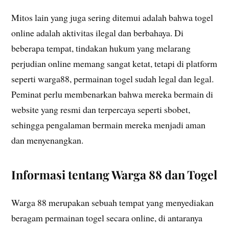
Mitos lain yang juga sering ditemui adalah bahwa togel
online adalah aktivitas ilegal dan berbahaya. Di
beberapa tempat, tindakan hukum yang melarang
perjudian online memang sangat ketat, tetapi di platform
seperti warga88, permainan togel sudah legal dan legal.
Peminat perlu membenarkan bahwa mereka bermain di
website yang resmi dan terpercaya seperti sbobet,
sehingga pengalaman bermain mereka menjadi aman
dan menyenangkan.
Informasi tentang Warga 88 dan Togel
Warga 88 merupakan sebuah tempat yang menyediakan
beragam permainan togel secara online, di antaranya