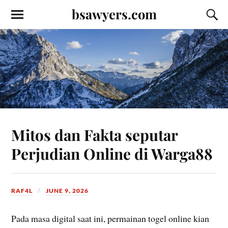
bsawyers.com
Mitos dan Fakta seputar
Perjudian Online di Warga88
RAF4L
JUNE 9, 2026
Pada masa digital saat ini, permainan togel online kian