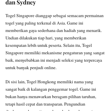
dan Sydney
Togel Singapore dianggap sebagai semacam permainan
togel yang paling terkenal di Asia. Game ini
memberikan gaya sederhana dan hadiah yang menarik.
Undian dilakukan tiap hari, yang memberikan
kesempatan lebih untuk peserta. Selain itu, Togel
Singapore memiliki mekanisme pengaturan yang sangat
baik, menyebabkan ini menjadi seleksi yang terpercaya
untuk banyak penjudi online.
Di sisi lain, Togel Hongkong memiliki nama yang
sangat baik di kalangan penggemar togel. Game ini
bukan hanya menawarkan beragam pilihan taruhan,
tetapi hasil cepat dan transparan. Pengundian