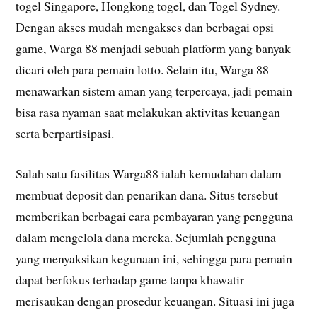
togel Singapore, Hongkong togel, dan Togel Sydney.
Dengan akses mudah mengakses dan berbagai opsi
game, Warga 88 menjadi sebuah platform yang banyak
dicari oleh para pemain lotto. Selain itu, Warga 88
menawarkan sistem aman yang terpercaya, jadi pemain
bisa rasa nyaman saat melakukan aktivitas keuangan
serta berpartisipasi.
Salah satu fasilitas Warga88 ialah kemudahan dalam
membuat deposit dan penarikan dana. Situs tersebut
memberikan berbagai cara pembayaran yang pengguna
dalam mengelola dana mereka. Sejumlah pengguna
yang menyaksikan kegunaan ini, sehingga para pemain
dapat berfokus terhadap game tanpa khawatir
merisaukan dengan prosedur keuangan. Situasi ini juga