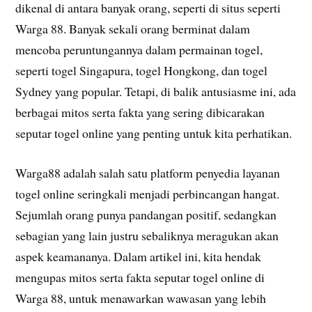
dikenal di antara banyak orang, seperti di situs seperti
Warga 88. Banyak sekali orang berminat dalam
mencoba peruntungannya dalam permainan togel,
seperti togel Singapura, togel Hongkong, dan togel
Sydney yang popular. Tetapi, di balik antusiasme ini, ada
berbagai mitos serta fakta yang sering dibicarakan
seputar togel online yang penting untuk kita perhatikan.
Warga88 adalah salah satu platform penyedia layanan
togel online seringkali menjadi perbincangan hangat.
Sejumlah orang punya pandangan positif, sedangkan
sebagian yang lain justru sebaliknya meragukan akan
aspek keamananya. Dalam artikel ini, kita hendak
mengupas mitos serta fakta seputar togel online di
Warga 88, untuk menawarkan wawasan yang lebih