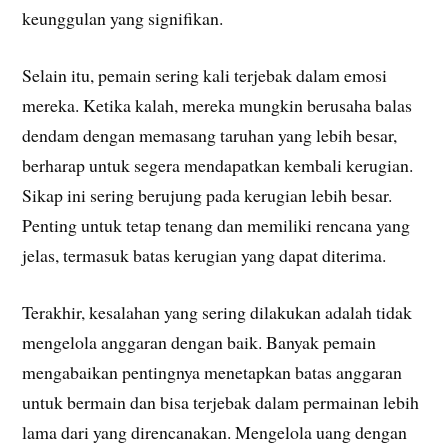
keunggulan yang signifikan.
Selain itu, pemain sering kali terjebak dalam emosi
mereka. Ketika kalah, mereka mungkin berusaha balas
dendam dengan memasang taruhan yang lebih besar,
berharap untuk segera mendapatkan kembali kerugian.
Sikap ini sering berujung pada kerugian lebih besar.
Penting untuk tetap tenang dan memiliki rencana yang
jelas, termasuk batas kerugian yang dapat diterima.
Terakhir, kesalahan yang sering dilakukan adalah tidak
mengelola anggaran dengan baik. Banyak pemain
mengabaikan pentingnya menetapkan batas anggaran
untuk bermain dan bisa terjebak dalam permainan lebih
lama dari yang direncanakan. Mengelola uang dengan