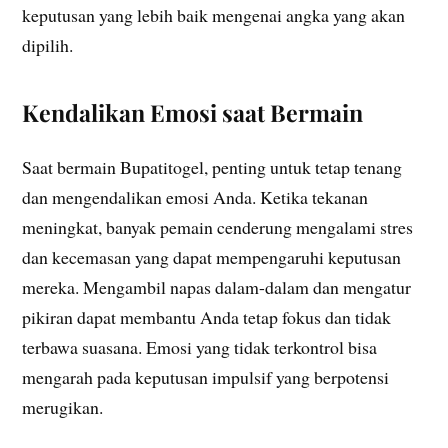
keputusan yang lebih baik mengenai angka yang akan
dipilih.
Kendalikan Emosi saat Bermain
Saat bermain Bupatitogel, penting untuk tetap tenang
dan mengendalikan emosi Anda. Ketika tekanan
meningkat, banyak pemain cenderung mengalami stres
dan kecemasan yang dapat mempengaruhi keputusan
mereka. Mengambil napas dalam-dalam dan mengatur
pikiran dapat membantu Anda tetap fokus dan tidak
terbawa suasana. Emosi yang tidak terkontrol bisa
mengarah pada keputusan impulsif yang berpotensi
merugikan.