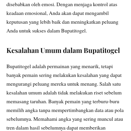
disebabkan oleh emosi. Dengan menjaga kontrol atas
keadaan emosional, Anda akan dapat mengambil
keputusan yang lebih baik dan meningkatkan peluang
Anda untuk sukses dalam Bupatitogel.
Kesalahan Umum dalam Bupatitogel
Bupatitogel adalah permainan yang menarik, tetapi
banyak pemain sering melakukan kesalahan yang dapat
mengurangi peluang mereka untuk menang. Salah satu
kesalahan umum adalah tidak melakukan riset sebelum
memasang taruhan. Banyak pemain yang terburu-buru
memilih angka tanpa mempertimbangkan data atau pola
sebelumnya. Memahami angka yang sering muncul atau
tren dalam hasil sebelumnya dapat memberikan