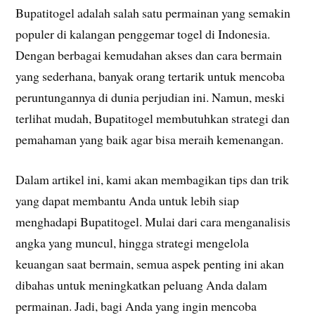
Bupatitogel adalah salah satu permainan yang semakin
populer di kalangan penggemar togel di Indonesia.
Dengan berbagai kemudahan akses dan cara bermain
yang sederhana, banyak orang tertarik untuk mencoba
peruntungannya di dunia perjudian ini. Namun, meski
terlihat mudah, Bupatitogel membutuhkan strategi dan
pemahaman yang baik agar bisa meraih kemenangan.
Dalam artikel ini, kami akan membagikan tips dan trik
yang dapat membantu Anda untuk lebih siap
menghadapi Bupatitogel. Mulai dari cara menganalisis
angka yang muncul, hingga strategi mengelola
keuangan saat bermain, semua aspek penting ini akan
dibahas untuk meningkatkan peluang Anda dalam
permainan. Jadi, bagi Anda yang ingin mencoba