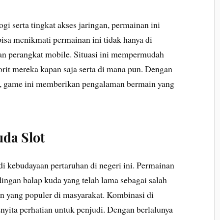
i serta tingkat akses jaringan, permainan ini
bisa menikmati permainan ini tidak hanya di
an perangkat mobile. Situasi ini mempermudah
rit mereka kapan saja serta di mana pun. Dengan
, game ini memberikan pengalaman bermain yang
da Slot
i kebudayaan pertaruhan di negeri ini. Permainan
dingan balap kuda yang telah lama sebagai salah
an yang populer di masyarakat. Kombinasi di
nyita perhatian untuk penjudi. Dengan berlalunya