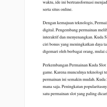
waktu, ide ini bertransformasi menja
serta situs online.
Dengan kemajuan teknologis, Permain
digital. Pengembang permainan meli
interaktif dan menyenangkan. Kuda S
ciri bonus yang meningkatkan daya t
digemari oleh berbagai orang, mulai
Perkembangan Permainan Kuda Slot ta
game. Karena munculnya teknologi te
permainan ini semakin mudah. Kuda Sl
mana saja. Peningkatan popularitasn
satu permainan slot yang paling dicari