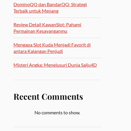
DominoQQ dan BandarQQ: Strategi
Terbaik untuk Menang
Review Detail KawanSlot: Pahami
Permainan Kesayanganmu
Mengapa Slot Kuda Menjadi Favorit di
antara Kalangan Penjudi
Misteri Angka: Menelusuri Dunia Salju4D
Recent Comments
No comments to show.