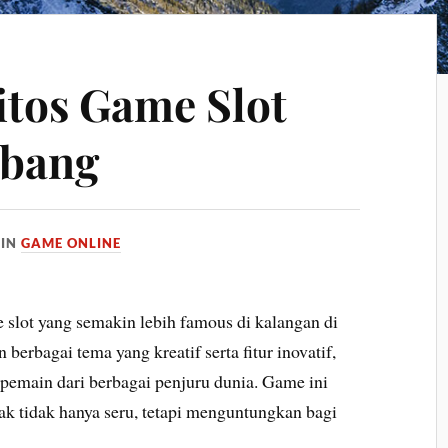
itos Game Slot
mbang
IN
GAME ONLINE
 slot yang semakin lebih famous di kalangan di
 berbagai tema yang kreatif serta fitur inovatif,
 pemain dari berbagai penjuru dunia. Game ini
 tidak hanya seru, tetapi menguntungkan bagi