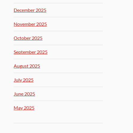
December 2025
November 2025
October 2025
September 2025
August 2025
July 2025
June 2025
May 2025