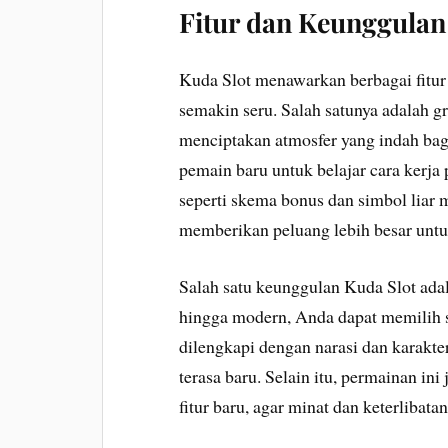
Fitur dan Keunggulan
Kuda Slot menawarkan berbagai fitu
semakin seru. Salah satunya adalah g
menciptakan atmosfer yang indah bag
pemain baru untuk belajar cara kerja p
seperti skema bonus dan simbol liar
memberikan peluang lebih besar unt
Salah satu keunggulan Kuda Slot adala
hingga modern, Anda dapat memilih sl
dilengkapi dengan narasi dan karakte
terasa baru. Selain itu, permainan i
fitur baru, agar minat dan keterlibata