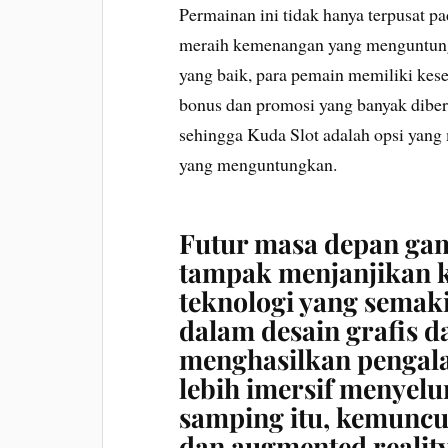
Permainan ini tidak hanya terpusat p
meraih kemenangan yang menguntung
yang baik, para pemain memiliki kese
bonus dan promosi yang banyak dibe
sehingga Kuda Slot adalah opsi yang
yang menguntungkan.
Futur masa depan game
tampak menjanjikan 
teknologi yang semak
dalam desain grafis 
menghasilkan pengal
lebih imersif menyel
samping itu, kemuncula
dan augmented realit