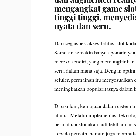
mengangkat game slot 
tinggi tinggi, menyedi
nyata dan seru.
Dari seg aspek aksesibilitas, slot ku
Semakin semakin banyak pemain yan
mereka sendiri, yang memungkinkan g
serta dalam mana saja. Dengan optima
seluler, permainan itu menyesuaikan d
meningkatkan popularitasnya dalam 
Di sisi lain, kemajuan dalam sistem t
utama. Melalui implementasi teknolog
permainan slot akan jadi lebih aman s
kepada pemain, namun juga membuka 