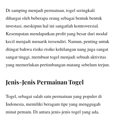
Di samping menjadi permainan, togel seringkali
dihargai oleh beberapa orang sebagai bentuk bentuk
investasi, meskipun hal ini sangatlah kontroversial.
Kesempatan mendapatkan profit yang besar dari modal
kecil menjadi menarik tersendiri. Namun, penting untuk
diingat bahwa risiko risiko kehilangan uang juga sangat
sangat tinggi, membuat togel menjadi sebuah aktivitas
yang memerlukan pertimbangan matang sebelum terjun.
Jenis-Jenis Permainan Togel
Togel, sebagai salah satu permainan yang populer di
Indonesia, memiliki beragam tipe yang menggugah
minat pemain. Di antara jenis-jenis togel yang ada,