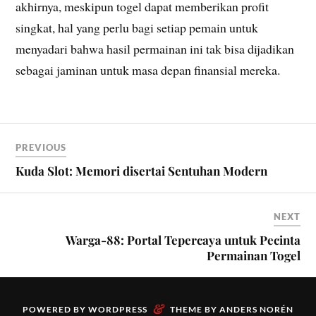
akhirnya, meskipun togel dapat memberikan profit
singkat, hal yang perlu bagi setiap pemain untuk
menyadari bahwa hasil permainan ini tak bisa dijadikan
sebagai jaminan untuk masa depan finansial mereka.
PREVIOUS
Kuda Slot: Memori disertai Sentuhan Modern
NEXT
Warga-88: Portal Tepercaya untuk Pecinta
Permainan Togel
&
POWERED BY
WORDPRESS
THEME BY
ANDERS NORÉN