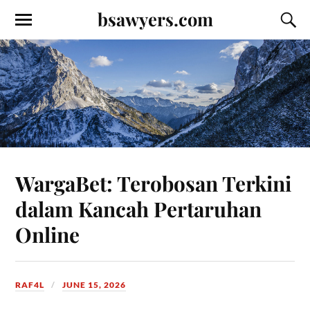
bsawyers.com
WargaBet: Terobosan Terkini
dalam Kancah Pertaruhan
Online
RAF4L
JUNE 15, 2026