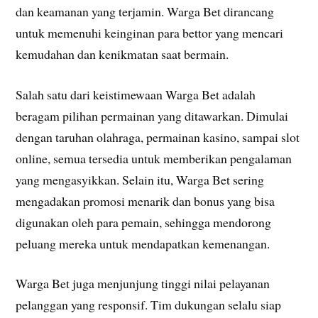
dan keamanan yang terjamin. Warga Bet dirancang
untuk memenuhi keinginan para bettor yang mencari
kemudahan dan kenikmatan saat bermain.
Salah satu dari keistimewaan Warga Bet adalah
beragam pilihan permainan yang ditawarkan. Dimulai
dengan taruhan olahraga, permainan kasino, sampai slot
online, semua tersedia untuk memberikan pengalaman
yang mengasyikkan. Selain itu, Warga Bet sering
mengadakan promosi menarik dan bonus yang bisa
digunakan oleh para pemain, sehingga mendorong
peluang mereka untuk mendapatkan kemenangan.
Warga Bet juga menjunjung tinggi nilai pelayanan
pelanggan yang responsif. Tim dukungan selalu siap