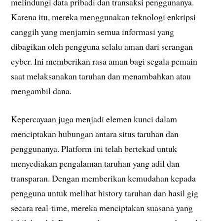
melindungi data pribadi dan transaksi penggunanya.
Karena itu, mereka menggunakan teknologi enkripsi
canggih yang menjamin semua informasi yang
dibagikan oleh pengguna selalu aman dari serangan
cyber. Ini memberikan rasa aman bagi segala pemain
saat melaksanakan taruhan dan menambahkan atau
mengambil dana.
Kepercayaan juga menjadi elemen kunci dalam
menciptakan hubungan antara situs taruhan dan
penggunanya. Platform ini telah bertekad untuk
menyediakan pengalaman taruhan yang adil dan
transparan. Dengan memberikan kemudahan kepada
pengguna untuk melihat history taruhan dan hasil gig
secara real-time, mereka menciptakan suasana yang