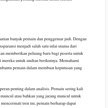
hatian banyak pemain dan penggemar judi. Dengan
nsparansi menjadi salah satu nilai utama dari
mkan memberikan peluang baru bagi peserta untuk
gi mereka untuk undian berikutnya. Memahami
embantu pemain dalam membuat keputusan yang
peran penting dalam analisis. Pemain sering kali
 muncul atau bahkan yang jarang muncul untuk
 mencermati tren ini, pemain berharap dapat