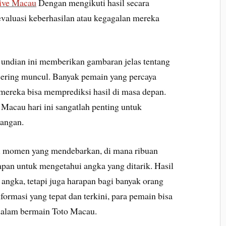
ive Macau
Dengan mengikuti hasil secara
valuasi keberhasilan atau kegagalan mereka
l undian ini memberikan gambaran jelas tentang
sering muncul. Banyak pemain yang percaya
 mereka bisa memprediksi hasil di masa depan.
 Macau hari ini sangatlah penting untuk
angan.
i momen yang mendebarkan, di mana ribuan
an untuk mengetahui angka yang ditarik. Hasil
angka, tetapi juga harapan bagi banyak orang
formasi yang tepat dan terkini, para pemain bisa
dalam bermain Toto Macau.