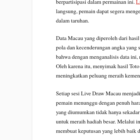
berpartisipasi dalam permainan ini.
L
langsung, pemain dapat segera menge
dalam taruhan.
Data Macau yang diperoleh dari hasi
pola dan kecenderungan angka yang 
bahwa dengan menganalisis data ini,
Oleh karena itu, menyimak hasil Toto
meningkatkan peluang meraih kemen
Setiap sesi Live Draw Macau menjad
pemain menunggu dengan penuh harap
yang diumumkan tidak hanya sekadar 
untuk meraih hadiah besar. Melalui in
membuat keputusan yang lebih baik 