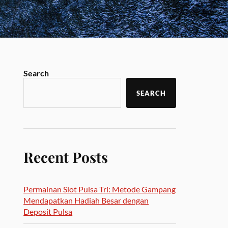
Search
SEARCH
Recent Posts
Permainan Slot Pulsa Tri: Metode Gampang
Mendapatkan Hadiah Besar dengan
Deposit Pulsa