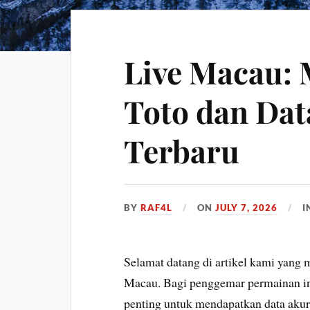
Live Macau:
Toto dan Dat
Terbaru
BY
RAF4L
ON
JULY 7, 2026
I
Selamat datang di artikel kami yang 
Macau. Bagi penggemar permainan ini,
penting untuk mendapatkan data akura