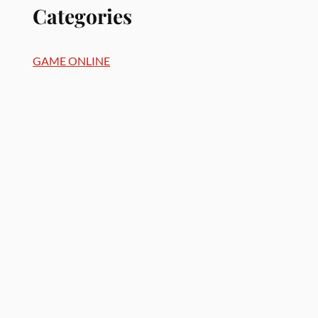
Categories
GAME ONLINE