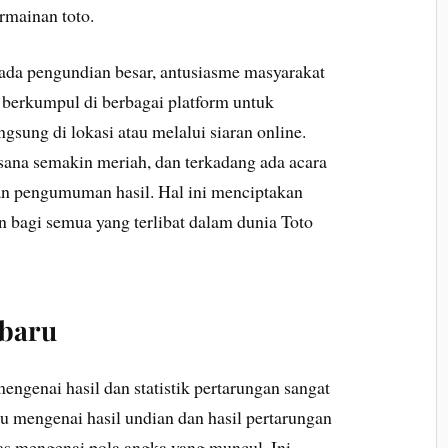
rmainan toto.
t ada pengundian besar, antusiasme masyarakat
 berkumpul di berbagai platform untuk
ngsung di lokasi atau melalui siaran online.
ana semakin meriah, dan terkadang ada acara
an pengumuman hasil. Hal ini menciptakan
bagi semua yang terlibat dalam dunia Toto
rbaru
ngenai hasil dan statistik pertarungan sangat
ru mengenai hasil undian dan hasil pertarungan
s mengenai pola angka yang muncul. Ini