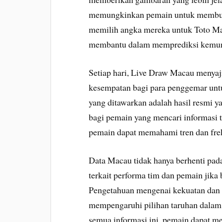
memungkinkan pemain untuk membuat 
memilih angka mereka untuk Toto Macau
membantu dalam memprediksi kemung
Setiap hari, Live Draw Macau menyaj
kesempatan bagi para penggemar untu
yang ditawarkan adalah hasil resmi y
bagi pemain yang mencari informasi t
pemain dapat memahami tren dan fre
Data Macau tidak hanya berhenti pada
terkait performa tim dan pemain jika
Pengetahuan mengenai kekuatan dan
mempengaruhi pilihan taruhan dalam
semua informasi ini, pemain dapat m