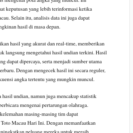
keputusan yang lebih terinformasi ketika
. Selain itu, analisis data ini juga dapat
kinan hasil di masa depan.
ikan hasil yang akurat dan real-time, memberikan
k langsung mengetahui hasil undian terkini. Hasil
ang dapat dipercaya, serta menjadi sumber utama
erbaru. Dengan mengecek hasil ini secara reguler,
kuensi angka tertentu yang mungkin muncul.
 hasil undian, namun juga mencakup statistik
 berbicara mengenai pertarungan olahraga.
 kelemahan masing-masing tim dapat
 Toto Macau Hari Ini. Dengan memanfaatkan
eningkatkan peluang mereka untuk meraih