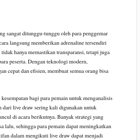
g sangat ditunggu-tunggu oleh para penggemar
cara langsung memberikan adrenaline tersendiri
i tidak hanya memastikan transparansi, tetapi juga
ara peserta. Dengan teknologi modern,
gan cepat dan efisien, membuat semua orang bisa
an kesempatan bagi para pemain untuk menganalisis
 dari live draw sering kali digunakan untuk
ul di acara berikutnya. Banyak strategi yang
sa lalu, sehingga para pemain dapat meningkatkan
fan dalam mengikuti live draw dapat menjadi