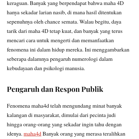
keraguan. Banyak yang berpendapat bahwa maha 4D
hanya sekadar larian nasib, di mana hasil ditentukan
sepenuhnya oleh chance semata. Walau begitu, daya
tarik dari maha 4D tetap kuat, dan banyak yang terus
mencari cara untuk mengerti dan memanfaatkan
fenomena ini dalam hidup mereka. Ini menggambarkan
seberapa dalamnya pengaruh numerologi dalam
kebudayaan dan psikologi manusia.
Pengaruh dan Respon Publik
Fenomena maha4d telah mengundang minat banyak
kalangan di masyarakat, dimulai dari pecinta judi
hingga orang-orang yang sekadar ingin tahu dengan
idenya.
maha4d
Banyak orang yang merasa teralihkan