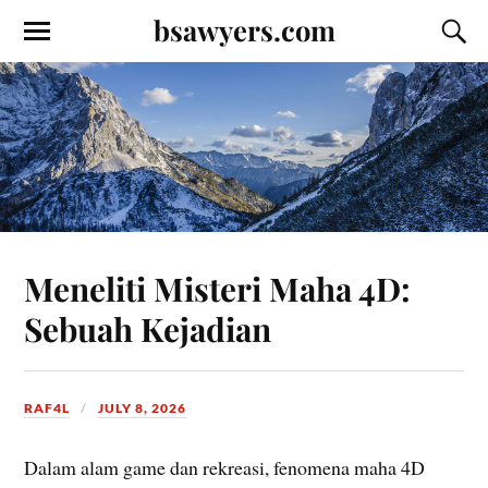
bsawyers.com
Meneliti Misteri Maha 4D:
Sebuah Kejadian
RAF4L
JULY 8, 2026
Dalam alam game dan rekreasi, fenomena maha 4D