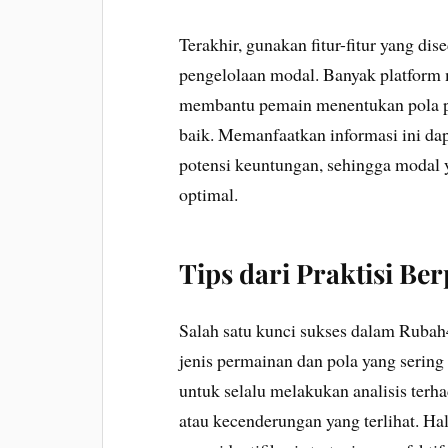
Terakhir, gunakan fitur-fitur yang 
pengelolaan modal. Banyak platform m
membantu pemain menentukan pola p
baik. Memanfaatkan informasi ini d
potensi keuntungan, sehingga modal 
optimal.
Tips dari Praktisi B
Salah satu kunci sukses dalam Ruba
jenis permainan dan pola yang serin
untuk selalu melakukan analisis terh
atau kecenderungan yang terlihat. Ha