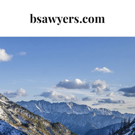
bsawyers.com