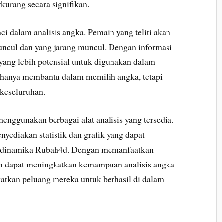
kurang secara signifikan.
ci dalam analisis angka. Pemain yang teliti akan
uncul dan yang jarang muncul. Dengan informasi
yang lebih potensial untuk digunakan dalam
k hanya membantu dalam memilih angka, tetapi
 keseluruhan.
menggunakan berbagai alat analisis yang tersedia.
nyediakan statistik dan grafik yang dapat
dinamika Rubah4d. Dengan memanfaatkan
in dapat meningkatkan kemampuan analisis angka
katkan peluang mereka untuk berhasil di dalam