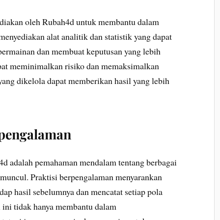
disediakan oleh Rubah4d untuk membantu dalam
enyediakan alat analitik dan statistik yang dapat
ermainan dan membuat keputusan yang lebih
apat meminimalkan risiko dan memaksimalkan
yang dikelola dapat memberikan hasil yang lebih
erpengalaman
h4d adalah pemahaman mendalam tentang berbagai
g muncul. Praktisi berpengalaman menyarankan
adap hasil sebelumnya dan mencatat setiap pola
l ini tidak hanya membantu dalam