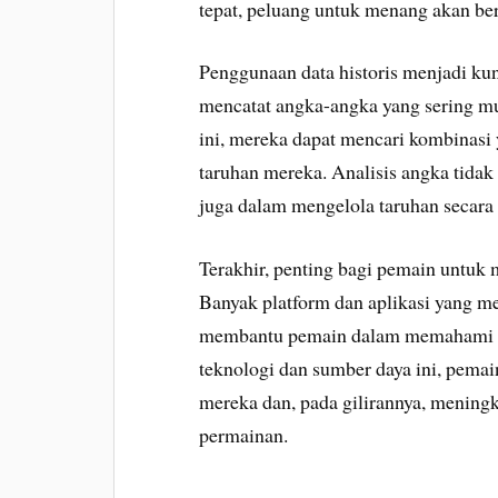
tepat, peluang untuk menang akan ber
Penggunaan data historis menjadi kun
mencatat angka-angka yang sering m
ini, mereka dapat mencari kombinasi 
taruhan mereka. Analisis angka tida
juga dalam mengelola taruhan secara
Terakhir, penting bagi pemain untuk 
Banyak platform dan aplikasi yang me
membantu pemain dalam memahami 
teknologi dan sumber daya ini, pema
mereka dan, pada gilirannya, mening
permainan.