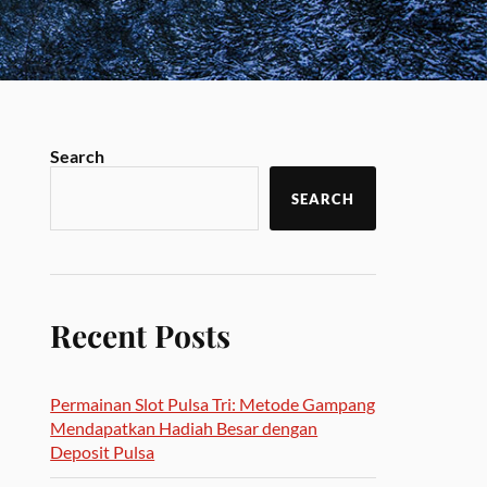
Search
SEARCH
Recent Posts
Permainan Slot Pulsa Tri: Metode Gampang
Mendapatkan Hadiah Besar dengan
Deposit Pulsa