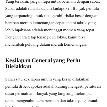
Yang terakhir, jangan lupa untuk bermain dengan sabar.
Sabar adalah rahasia dalam kudapoker. Banyak pemula
yang terpancing untuk mengambil risiko besar dengan
harapan meraih kemenangan cepat, tetapi taktik yang
lebih bijaksana adalah menunggu momen yang tepat.
Dengan cara tetap tenang dan fokus, kamu bisa
menambah peluang dalam meraih kemenangan.
Kesilapan General yang Perlu
Dielakkan
Salah satu kesilapan umum yang kerap dilakukan
pemula di Kudapoker adalah kurang mengerti peraturan
dasar permainan. Banyak yang langsung melompat
tanpa mengetahui cara bermain dan taktik yang sesuai.