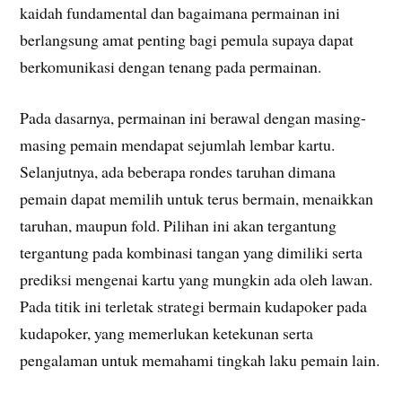
kaidah fundamental dan bagaimana permainan ini
berlangsung amat penting bagi pemula supaya dapat
berkomunikasi dengan tenang pada permainan.
Pada dasarnya, permainan ini berawal dengan masing-
masing pemain mendapat sejumlah lembar kartu.
Selanjutnya, ada beberapa rondes taruhan dimana
pemain dapat memilih untuk terus bermain, menaikkan
taruhan, maupun fold. Pilihan ini akan tergantung
tergantung pada kombinasi tangan yang dimiliki serta
prediksi mengenai kartu yang mungkin ada oleh lawan.
Pada titik ini terletak strategi bermain kudapoker pada
kudapoker, yang memerlukan ketekunan serta
pengalaman untuk memahami tingkah laku pemain lain.