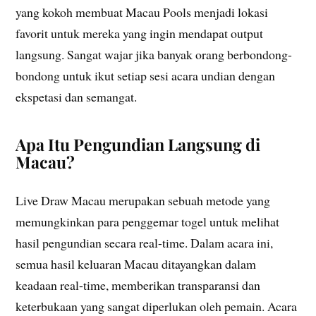
yang kokoh membuat Macau Pools menjadi lokasi
favorit untuk mereka yang ingin mendapat output
langsung. Sangat wajar jika banyak orang berbondong-
bondong untuk ikut setiap sesi acara undian dengan
ekspetasi dan semangat.
Apa Itu Pengundian Langsung di
Macau?
Live Draw Macau merupakan sebuah metode yang
memungkinkan para penggemar togel untuk melihat
hasil pengundian secara real-time. Dalam acara ini,
semua hasil keluaran Macau ditayangkan dalam
keadaan real-time, memberikan transparansi dan
keterbukaan yang sangat diperlukan oleh pemain. Acara