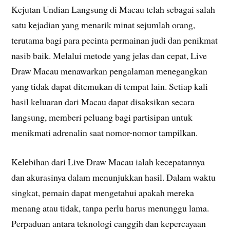
Kejutan Undian Langsung di Macau telah sebagai salah
satu kejadian yang menarik minat sejumlah orang,
terutama bagi para pecinta permainan judi dan penikmat
nasib baik. Melalui metode yang jelas dan cepat, Live
Draw Macau menawarkan pengalaman menegangkan
yang tidak dapat ditemukan di tempat lain. Setiap kali
hasil keluaran dari Macau dapat disaksikan secara
langsung, memberi peluang bagi partisipan untuk
menikmati adrenalin saat nomor-nomor tampilkan.
Kelebihan dari Live Draw Macau ialah kecepatannya
dan akurasinya dalam menunjukkan hasil. Dalam waktu
singkat, pemain dapat mengetahui apakah mereka
menang atau tidak, tanpa perlu harus menunggu lama.
Perpaduan antara teknologi canggih dan kepercayaan