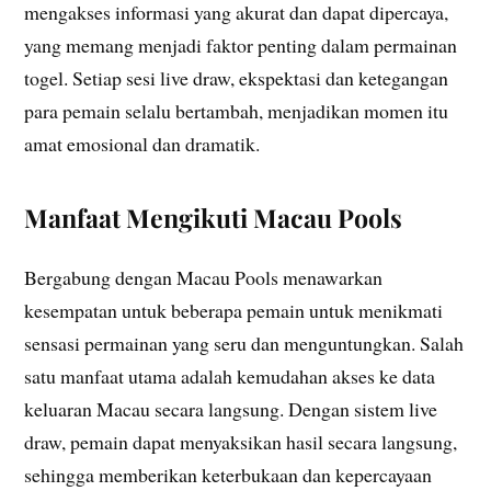
mengakses informasi yang akurat dan dapat dipercaya,
yang memang menjadi faktor penting dalam permainan
togel. Setiap sesi live draw, ekspektasi dan ketegangan
para pemain selalu bertambah, menjadikan momen itu
amat emosional dan dramatik.
Manfaat Mengikuti Macau Pools
Bergabung dengan Macau Pools menawarkan
kesempatan untuk beberapa pemain untuk menikmati
sensasi permainan yang seru dan menguntungkan. Salah
satu manfaat utama adalah kemudahan akses ke data
keluaran Macau secara langsung. Dengan sistem live
draw, pemain dapat menyaksikan hasil secara langsung,
sehingga memberikan keterbukaan dan kepercayaan