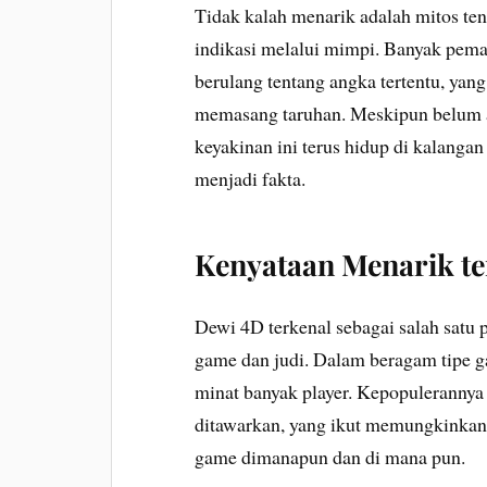
Tidak kalah menarik adalah mitos t
indikasi melalui mimpi. Banyak pe
berulang tentang angka tertentu, ya
memasang taruhan. Meskipun belum ad
keyakinan ini terus hidup di kalanga
menjadi fakta.
Kenyataan Menarik t
Dewi 4D terkenal sebagai salah satu p
game dan judi. Dalam beragam tipe 
minat banyak player. Kepopulerannya
ditawarkan, yang ikut memungkinka
game dimanapun dan di mana pun.