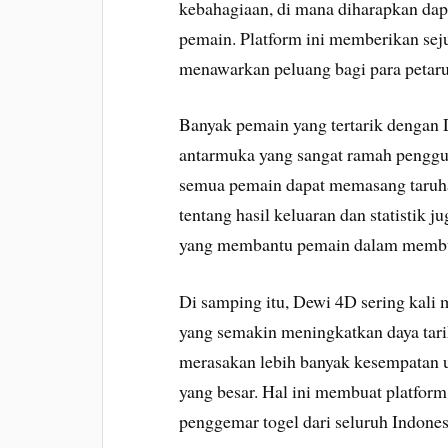
kebahagiaan, di mana diharapkan d
pemain. Platform ini memberikan sej
menawarkan peluang bagi para petar
Banyak pemain yang tertarik dengan 
antarmuka yang sangat ramah penggu
semua pemain dapat memasang taruha
tentang hasil keluaran dan statistik 
yang membantu pemain dalam membuat
Di samping itu, Dewi 4D sering kal
yang semakin meningkatkan daya tari
merasakan lebih banyak kesempatan 
yang besar. Hal ini membuat platform
penggemar togel dari seluruh Indones