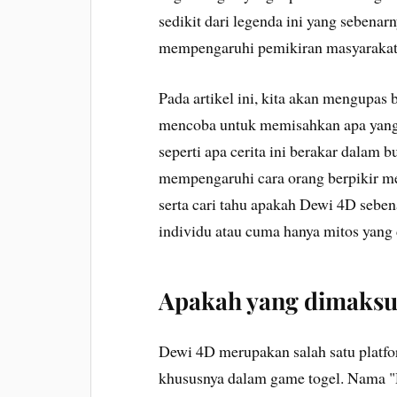
sedikit dari legenda ini yang sebenar
mempengaruhi pemikiran masyarakat
Pada artikel ini, kita akan mengupas
mencoba untuk memisahkan apa yang
seperti apa cerita ini berakar dalam
mempengaruhi cara orang berpikir me
serta cari tahu apakah Dewi 4D seben
individu atau cuma hanya mitos yang 
Apakah yang dimaksu
Dewi 4D merupakan salah satu platfo
khususnya dalam game togel. Nama "