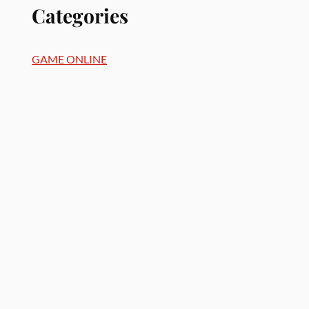
Categories
GAME ONLINE