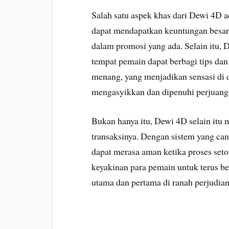
Salah satu aspek khas dari Dewi 4D a
dapat mendapatkan keuntungan besar m
dalam promosi yang ada. Selain itu,
tempat pemain dapat berbagi tips da
menang, yang menjadikan sensasi di 
mengasyikkan dan dipenuhi perjuang
Bukan hanya itu, Dewi 4D selain itu 
transaksinya. Dengan sistem yang ca
dapat merasa aman ketika proses set
keyakinan para pemain untuk terus b
utama dan pertama di ranah perjudia