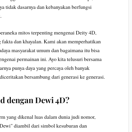
nya tidak dasarnya dan kebanyakan berfungsi
.
 beraneka mitos terpenting mengenai Deity 4D,
 fakta dan khayalan. Kami akan memperhatikan
 budaya masyarakat umum dan bagaimana itu bisa
ngenai permainan ini. Ayo kita telusuri bersama
arnya punya daya yang percaya oleh banyak
diceritakan bersambung dari generasi ke generasi.
d dengan Dewi 4D?
rm yang dikenal luas dalam dunia judi nomor,
Dewi" diambil dari simbol kesuburan dan