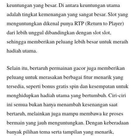
keuntungan yang besar. Di antara keuntungan utama
adalah tingkat kemenangan yang sangat besar. Slot yang
menguntungkan dikenal punya RTP (Return to Player)
dari lebih unggul dibandingkan dengan slot slot,
sehingga memberikan peluang lebih besar untuk meraih
hadiah utama.
Selain itu, bertaruh permainan gacor juga memberikan
peluang untuk merasakan berbagai fitur menarik yang
tersedia, seperti bonus gratis spin dan kesempatan untuk
menghidupkan hadiah utama yang bertumbuh. Ciri-ciri
ini semua bukan hanya menambah kesenangan saat
bertaruh, melainkan juga mampu membawa ke proses
bermain yang jauh menguntungkan. Dengan keberadaan
banyak pilihan tema serta tampilan yang menarik,