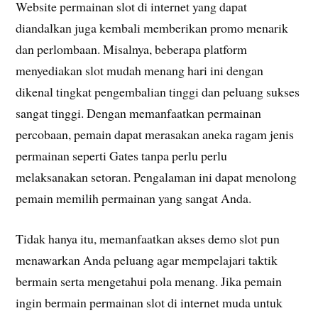
Website permainan slot di internet yang dapat
diandalkan juga kembali memberikan promo menarik
dan perlombaan. Misalnya, beberapa platform
menyediakan slot mudah menang hari ini dengan
dikenal tingkat pengembalian tinggi dan peluang sukses
sangat tinggi. Dengan memanfaatkan permainan
percobaan, pemain dapat merasakan aneka ragam jenis
permainan seperti Gates tanpa perlu perlu
melaksanakan setoran. Pengalaman ini dapat menolong
pemain memilih permainan yang sangat Anda.
Tidak hanya itu, memanfaatkan akses demo slot pun
menawarkan Anda peluang agar mempelajari taktik
bermain serta mengetahui pola menang. Jika pemain
ingin bermain permainan slot di internet muda untuk