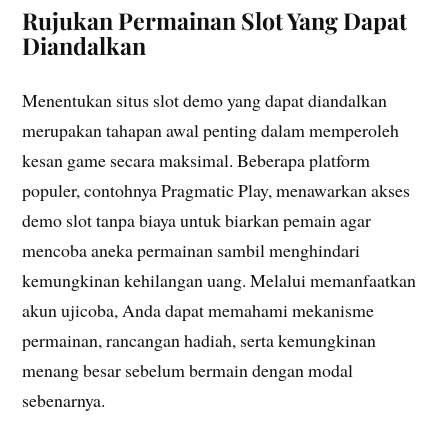
Rujukan Permainan Slot Yang Dapat
Diandalkan
Menentukan situs slot demo yang dapat diandalkan
merupakan tahapan awal penting dalam memperoleh
kesan game secara maksimal. Beberapa platform
populer, contohnya Pragmatic Play, menawarkan akses
demo slot tanpa biaya untuk biarkan pemain agar
mencoba aneka permainan sambil menghindari
kemungkinan kehilangan uang. Melalui memanfaatkan
akun ujicoba, Anda dapat memahami mekanisme
permainan, rancangan hadiah, serta kemungkinan
menang besar sebelum bermain dengan modal
sebenarnya.