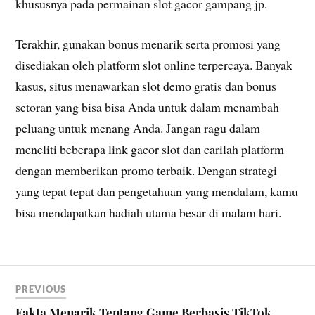
khususnya pada permainan slot gacor gampang jp.
Terakhir, gunakan bonus menarik serta promosi yang
disediakan oleh platform slot online terpercaya. Banyak
kasus, situs menawarkan slot demo gratis dan bonus
setoran yang bisa bisa Anda untuk dalam menambah
peluang untuk menang Anda. Jangan ragu dalam
meneliti beberapa link gacor slot dan carilah platform
dengan memberikan promo terbaik. Dengan strategi
yang tepat tepat dan pengetahuan yang mendalam, kamu
bisa mendapatkan hadiah utama besar di malam hari.
PREVIOUS
Fakta Menarik Tentang Game Berbasis TikTok