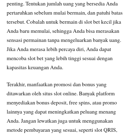
penting. Tentukan jumlah uang yang bersedia Anda
pertaruhkan sebelum mulai bermain, dan patuhi batas
tersebut. Cobalah untuk bermain di slot bet kecil jika
Anda baru memulai, sehingga Anda bisa merasakan
sensasi permainan tanpa mengeluarkan banyak uang.
Jika Anda merasa lebih percaya diri, Anda dapat
mencoba slot bet yang lebih tinggi sesuai dengan
kapasitas keuangan Anda.
Terakhir, manfaatkan promosi dan bonus yang
ditawarkan oleh situs slot online. Banyak platform
menyediakan bonus deposit, free spins, atau promo
lainnya yang dapat meningkatkan peluang menang
Anda. Jangan lewatkan juga untuk menggunakan
metode pembayaran yang sesuai, seperti slot QRIS,