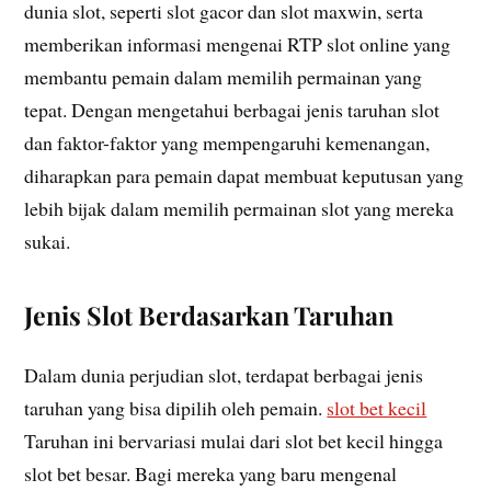
dunia slot, seperti slot gacor dan slot maxwin, serta
memberikan informasi mengenai RTP slot online yang
membantu pemain dalam memilih permainan yang
tepat. Dengan mengetahui berbagai jenis taruhan slot
dan faktor-faktor yang mempengaruhi kemenangan,
diharapkan para pemain dapat membuat keputusan yang
lebih bijak dalam memilih permainan slot yang mereka
sukai.
Jenis Slot Berdasarkan Taruhan
Dalam dunia perjudian slot, terdapat berbagai jenis
taruhan yang bisa dipilih oleh pemain.
slot bet kecil
Taruhan ini bervariasi mulai dari slot bet kecil hingga
slot bet besar. Bagi mereka yang baru mengenal