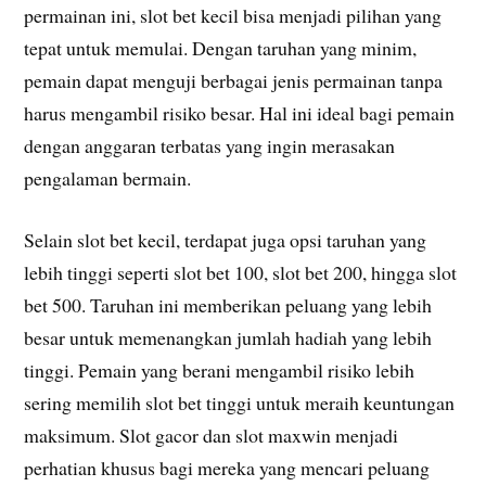
permainan ini, slot bet kecil bisa menjadi pilihan yang
tepat untuk memulai. Dengan taruhan yang minim,
pemain dapat menguji berbagai jenis permainan tanpa
harus mengambil risiko besar. Hal ini ideal bagi pemain
dengan anggaran terbatas yang ingin merasakan
pengalaman bermain.
Selain slot bet kecil, terdapat juga opsi taruhan yang
lebih tinggi seperti slot bet 100, slot bet 200, hingga slot
bet 500. Taruhan ini memberikan peluang yang lebih
besar untuk memenangkan jumlah hadiah yang lebih
tinggi. Pemain yang berani mengambil risiko lebih
sering memilih slot bet tinggi untuk meraih keuntungan
maksimum. Slot gacor dan slot maxwin menjadi
perhatian khusus bagi mereka yang mencari peluang