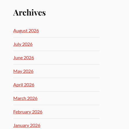
Archives
August 2026
July 2026
June 2026
May 2026
April 2026
March 2026
February 2026
January 2026