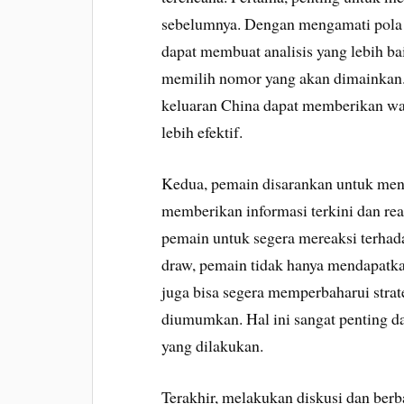
sebelumnya. Dengan mengamati pola d
dapat membuat analisis yang lebih b
memilih nomor yang akan dimainkan. I
keluaran China dapat memberikan wa
lebih efektif.
Kedua, pemain disarankan untuk mengi
memberikan informasi terkini dan re
pemain untuk segera mereaksi terhada
draw, pemain tidak hanya mendapatka
juga bisa segera memperbaharui strat
diumumkan. Hal ini sangat penting da
yang dilakukan.
Terakhir, melakukan diskusi dan ber