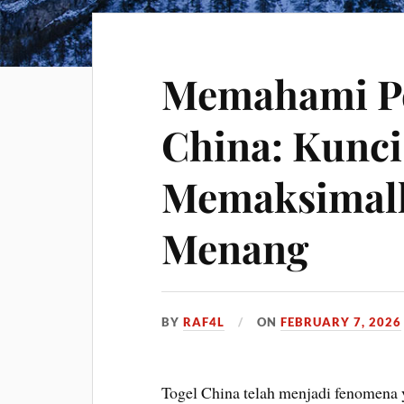
Memahami P
China: Kunci
Memaksimalk
Menang
BY
RAF4L
ON
FEBRUARY 7, 2026
Togel China telah menjadi fenomena y