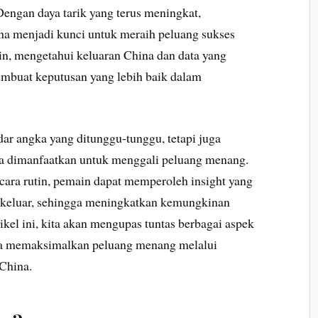
Dengan daya tarik yang terus meningkat,
a menjadi kunci untuk meraih peluang sukses
in, mengetahui keluaran China dan data yang
membuat keputusan yang lebih baik dalam
ar angka yang ditunggu-tunggu, tetapi juga
sa dimanfaatkan untuk menggali peluang menang.
cara rutin, pemain dapat memperoleh insight yang
 keluar, sehingga meningkatkan kemungkinan
el ini, kita akan mengupas tuntas berbagai aspek
ara memaksimalkan peluang menang melalui
China.