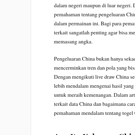
dalam negeri maupun di luar negeri. 
pemahaman tentang pengeluaran Chin
dalam permainan ini. Bagi para pema
terkait sangatlah penting agar bisa 
memasang angka.
Pengeluaran China bukan hanya sekad
mencerminkan tren dan pola yang bi
Dengan mengikuti live draw China se
lebih mendalam mengenai hasil yang
untuk meraih kemenangan. Dalam artik
terkait data China dan bagaimana c
pemahaman mendalam tentang togel 