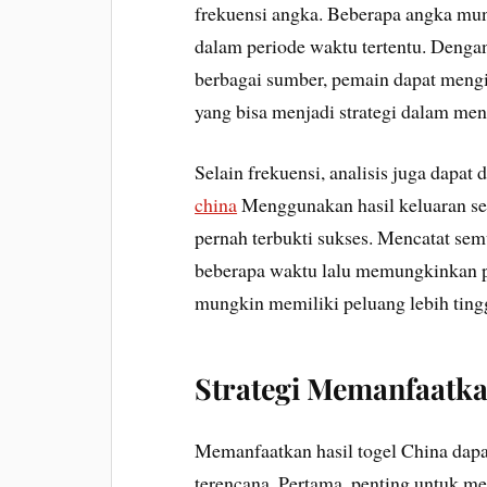
frekuensi angka. Beberapa angka mun
dalam periode waktu tertentu. Denga
berbagai sumber, pemain dapat mengi
yang bisa menjadi strategi dalam men
Selain frekuensi, analisis juga dapa
china
Menggunakan hasil keluaran se
pernah terbukti sukses. Mencatat sem
beberapa waktu lalu memungkinkan 
mungkin memiliki peluang lebih ting
Strategi Memanfaatka
Memanfaatkan hasil togel China dapa
terencana. Pertama, penting untuk me