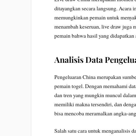
ditayangkan secara langsung. Acara ini
memungkinkan pemain untuk menyaksi
menambah keseruan, live draw juga 
pemain bahwa hasil yang didapatkan a
Analisis Data Pengel
Pengeluaran China merupakan sumber 
pemain togel. Dengan memahami data
dan tren yang mungkin muncul dalam 
memiliki makna tersendiri, dan den
bisa mencoba meramalkan angka-angka
Salah satu cara untuk menganalisis 