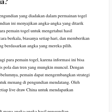
na?
pengundian yang diadakan dalam permainan togel
undian ini menyajikan angka-angka yang ditarik
ara pemain togel untuk mengetahui hasil
cara berkala, biasanya setiap hari, dan memberikan
g berdasarkan angka yang mereka pilih.
gi para pemain togel, karena informasi ini bisa
s pola dan tren yang mungkin muncul. Dengan
sebelumnya, pemain dapat mengembangkan strategi
ntuk menang di pengundian mendatang. Oleh
setiap live draw China untuk mendapatkan
i mana angka-angka hasil pengundian