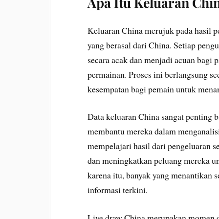
Apa Itu Keluaran Chi
Keluaran China merujuk pada hasil 
yang berasal dari China. Setiap peng
secara acak dan menjadi acuan bagi p
permainan. Proses ini berlangsung se
kesempatan bagi pemain untuk menan
Data keluaran China sangat penting ba
membantu mereka dalam menganalisi
mempelajari hasil dari pengeluaran 
dan meningkatkan peluang mereka u
karena itu, banyak yang menantikan 
informasi terkini.
Live draw China merupakan momen d