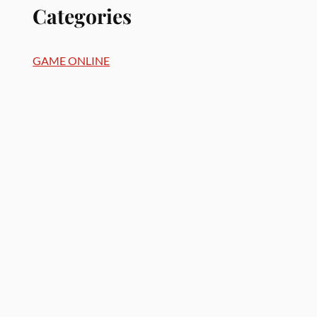
Categories
GAME ONLINE