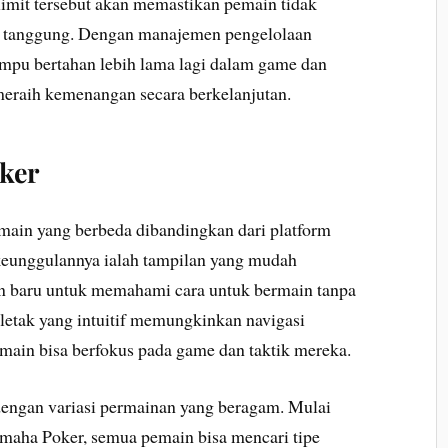
limit tersebut akan memastikan pemain tidak
da tanggung. Dengan manajemen pengelolaan
mpu bertahan lebih lama lagi dalam game dan
raih kemenangan secara berkelanjutan.
ker
main yang berbeda dibandingkan dari platform
 keunggulannya ialah tampilan yang mudah
 baru untuk memahami cara untuk bermain tanpa
letak yang intuitif memungkinkan navigasi
emain bisa berfokus pada game dan taktik mereka.
l dengan variasi permainan yang beragam. Mulai
maha Poker, semua pemain bisa mencari tipe