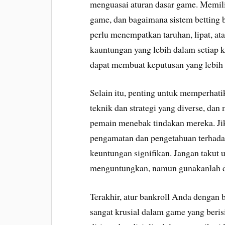
menguasai aturan dasar game. Memilik
game, dan bagaimana sistem betting 
perlu menempatkan taruhan, lipat, 
kauntungan yang lebih dalam setiap 
dapat membuat keputusan yang lebih
Selain itu, penting untuk memperhati
teknik dan strategi yang diverse, d
pemain menebak tindakan mereka. Jika
pengamatan dan pengetahuan terhada
keuntungan signifikan. Jangan takut 
menguntungkan, namun gunakanlah de
Terakhir, atur bankroll Anda dengan
sangat krusial dalam game yang beris