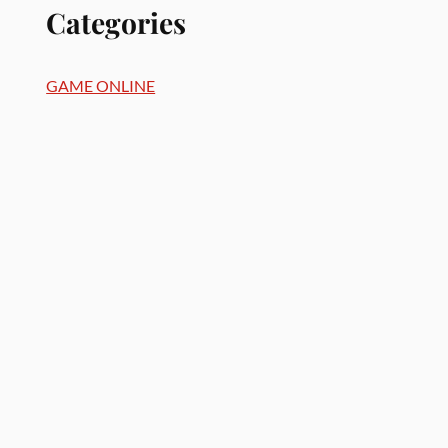
Categories
GAME ONLINE