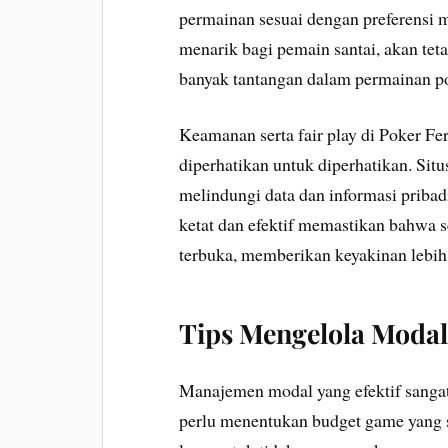
permainan sesuai dengan preferensi m
menarik bagi pemain santai, akan tet
banyak tantangan dalam permainan p
Keamanan serta fair play di Poker Fe
diperhatikan untuk diperhatikan. Sit
melindungi data dan informasi pribad
ketat dan efektif memastikan bahwa se
terbuka, memberikan keyakinan lebih 
Tips Mengelola Moda
Manajemen modal yang efektif sanga
perlu menentukan budget game yang 