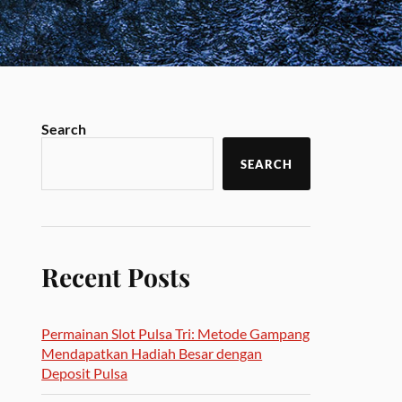
Search
SEARCH
Recent Posts
Permainan Slot Pulsa Tri: Metode Gampang
Mendapatkan Hadiah Besar dengan
Deposit Pulsa