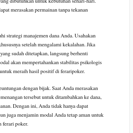
ang dibutuhkan untuk kebutuhan sehari-hari.
dapat merasakan permainan tanpa tekanan
tuhi strategi manajemen dana Anda. Usahakan
, khususnya setelah mengalami kekalahan. Jika
yang sudah ditetapkan, langsung berhenti
odal akan mempertahankan stabilitas psikologis
uk meraih hasil positif di feraripoker.
keuntungan dengan bijak. Saat Anda merasakan
kemenangan tersebut untuk ditambahkan ke dana,
anan. Dengan ini, Anda tidak hanya dapat
n juga menjamin modal Anda tetap aman untuk
 ferari poker.