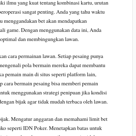
i ilmu yang kuat tentang kombinasi kartu, urutan
beroperasi sangat penting. Anda yang tahu waktu
atau menggandakan bet akan mendapatkan
kali game. Dengan menggunakan data ini, Anda
 optimal dan membingungkan lawan.
kan cara permainan lawan. Setiap pesaing punya
an mengenali pola bermain mereka dapat membantu
 pemain main di situs seperti platform lain,
p cara bermain pesaing bisa memberi pemain
untuk menggunakan strategi penipuan jika kondisi
ngan bijak agar tidak mudah terbaca oleh lawan.
 bijak. Mengatur anggaran dan memahami limit bet
iko seperti IDN Poker. Menetapkan batas untuk