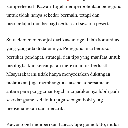
komprehensif, Kawan Togel memperbolehkan pengguna
untuk tidak hanya sekedar bermain, tetapi dan
mempelajari dan berbagi cerita dari sesama peserta.
Satu elemen menonjol dari kawantogel ialah komunitas
yang yang ada di dalamnya. Pengguna bisa bertukar
bertukar pendapat, strategi, dan tips yang manfaat untuk
meningkatkan kesempatan mereka untuk berhasil.
Masyarakat ini tidak hanya menyediakan dukungan,
melainkan juga membangun suasana kebersamaan
antara para penggemar togel, menjadikannya lebih jauh
sekadar game, selain itu juga sebagai hobi yang
menyenangkan dan menarik.
Kawantogel memberikan banyak tipe game lotto, mulai