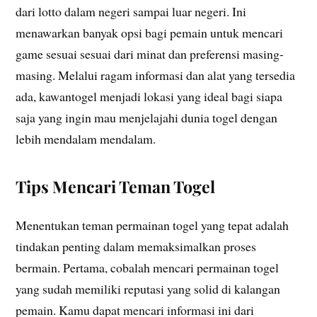
dari lotto dalam negeri sampai luar negeri. Ini
menawarkan banyak opsi bagi pemain untuk mencari
game sesuai sesuai dari minat dan preferensi masing-
masing. Melalui ragam informasi dan alat yang tersedia
ada, kawantogel menjadi lokasi yang ideal bagi siapa
saja yang ingin mau menjelajahi dunia togel dengan
lebih mendalam mendalam.
Tips Mencari Teman Togel
Menentukan teman permainan togel yang tepat adalah
tindakan penting dalam memaksimalkan proses
bermain. Pertama, cobalah mencari permainan togel
yang sudah memiliki reputasi yang solid di kalangan
pemain. Kamu dapat mencari informasi ini dari