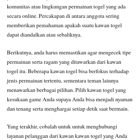
komunitas atau lingkungan permainan togel yang ada
secara online. Percakapan di antara anggota sering
memberikan pemahaman apakah suatu kawan togel
dapat diandalkan atau sebaliknya.
Berikutnya, anda harus memastikan agar mengecek tipe
permainan serta ragam yang ditawarkan dari kawan
togel itu. Beberapa kawan togel bisa berfokus terhadap
jenis permainan tertentu, sementara teman lainnya
menawarkan berbagai pilihan. Pilih kawan togel yang
kesukaan game Anda supaya Anda bisa menjadi nyaman
dan tenang serta menghargai setiap detik saat bermain.
Yang terakhir, cobalah untuk untuk menghubungi
layanan pelanggan dari kawan kawan togel yang Anda