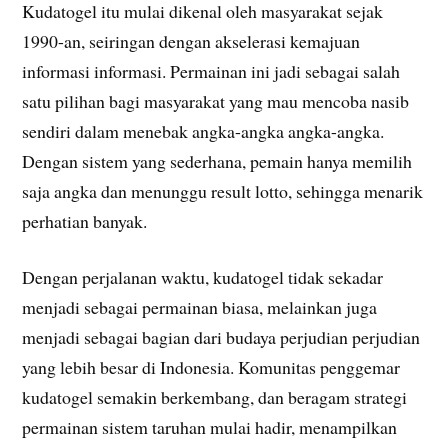
Kudatogel itu mulai dikenal oleh masyarakat sejak
1990-an, seiringan dengan akselerasi kemajuan
informasi informasi. Permainan ini jadi sebagai salah
satu pilihan bagi masyarakat yang mau mencoba nasib
sendiri dalam menebak angka-angka angka-angka.
Dengan sistem yang sederhana, pemain hanya memilih
saja angka dan menunggu result lotto, sehingga menarik
perhatian banyak.
Dengan perjalanan waktu, kudatogel tidak sekadar
menjadi sebagai permainan biasa, melainkan juga
menjadi sebagai bagian dari budaya perjudian perjudian
yang lebih besar di Indonesia. Komunitas penggemar
kudatogel semakin berkembang, dan beragam strategi
permainan sistem taruhan mulai hadir, menampilkan