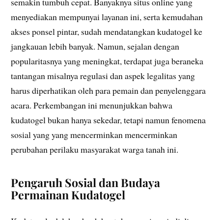
semakin tumbuh cepat. Banyaknya situs online yang
menyediakan mempunyai layanan ini, serta kemudahan
akses ponsel pintar, sudah mendatangkan kudatogel ke
jangkauan lebih banyak. Namun, sejalan dengan
popularitasnya yang meningkat, terdapat juga beraneka
tantangan misalnya regulasi dan aspek legalitas yang
harus diperhatikan oleh para pemain dan penyelenggara
acara. Perkembangan ini menunjukkan bahwa
kudatogel bukan hanya sekedar, tetapi namun fenomena
sosial yang yang mencerminkan mencerminkan
perubahan perilaku masyarakat warga tanah ini.
Pengaruh Sosial dan Budaya
Permainan Kudatogel