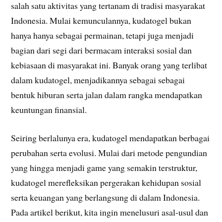
salah satu aktivitas yang tertanam di tradisi masyarakat
Indonesia. Mulai kemunculannya, kudatogel bukan
hanya hanya sebagai permainan, tetapi juga menjadi
bagian dari segi dari bermacam interaksi sosial dan
kebiasaan di masyarakat ini. Banyak orang yang terlibat
dalam kudatogel, menjadikannya sebagai sebagai
bentuk hiburan serta jalan dalam rangka mendapatkan
keuntungan finansial.
Seiring berlalunya era, kudatogel mendapatkan berbagai
perubahan serta evolusi. Mulai dari metode pengundian
yang hingga menjadi game yang semakin terstruktur,
kudatogel merefleksikan pergerakan kehidupan sosial
serta keuangan yang berlangsung di dalam Indonesia.
Pada artikel berikut, kita ingin menelusuri asal-usul dan